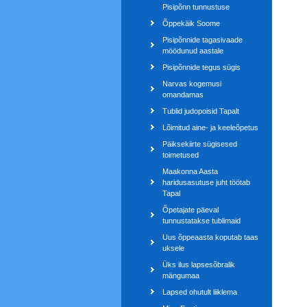
Pisipõnn tunnustuse
Õppekäik Soome
Pisipõnnide tagasivaade
möödunud aastale
Pisipõnnide tegus sügis
Narvas kogemusi
omandamas
Tublid judopoisid Tapalt
Lõimitud aine- ja keeleõpetus
Päiksekiirte sügisesed
toimetused
Maakonna Aasta
haridusasutuse juht töötab
Tapal
Õpetajate päeval
tunnustatakse tublimaid
Uus õppeaasta koputab taas
uksele
Üks ilus lapsesõbralik
mängumaa
Lapsed ohutult liiklema