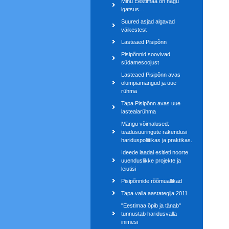
Minu Eestimaa on nagu
igatsus…
Suured asjad algavad
väikestest
Lasteaed Pisipõnn
Pisipõnnid soovivad
südamesoojust
Lasteaed Pisipõnn avas
olümpiamängud ja uue
rühma
Tapa Pisipõnn avas uue
lasteaiarühma
Mängu võimalused:
teadusuuringute rakendusi
hariduspoliitikas ja praktikas.
Ideede laadal esitleti noorte
uuenduslikke projekte ja
leiutisi
Pisipõnnide rõõmuallikad
Tapa valla aastategija 2011
"Eestimaa õpib ja tänab"
tunnustab haridusvalla
inimesi