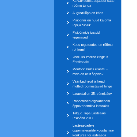
Ka väikestest asjadest saab
rõõmu tunda
Augusti lõpp on käes
Pisipõnnil on nüüd ka oma
Pipi ja Sipsik
Pisipõnnide igatpidi
tegemised
Koos tegutsedes on rõõmu
rohkem!
Veel üks imeline kingitus
Eestimaale!
Mentorid külas iirlastel –
mida on neilt õppida?
Väärikad teod ja head
mõtted rõõmustavad hinge
Lasteaial on 35. sünnipäev
Robootilised digivahendid
õppevahendina lasteaias
Talgud Tapa Lasteaias
Pisipõnn 2017
Lasteaedadele
õppematerjalide koostamise
konkurss tõi lasteaeda