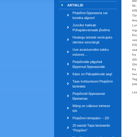
ide
ARTIKLID
Nii
KRK
Pisipõnni õppeaasta sai
Tän
lustaka alguse!
Ilm
Jussike hakkab
Lum
Pühapäevamaale jõudma
tug
Ees
Heategu teistele eeskujuks
vas
olemise eesmärgil
Kõi
Uue avastusretke tuleku
saa
ootuses…
Ka 
rõõ
Pisipõnnide pilguheit
Ühi
lõppenud õppeaastale
Ka 
Käes on Päkapikkude aeg!
her
Tag
Taas kohtumiseni Pisipõnni
pis
lasteaias
Lee
Pisipõnnid õppeaastat
lõpetamas
Mäng on väikese inimese
töö
Pisipõnni nimepäev – 20!
20 aastat Tapa lasteaeda
"Pisipõnn"