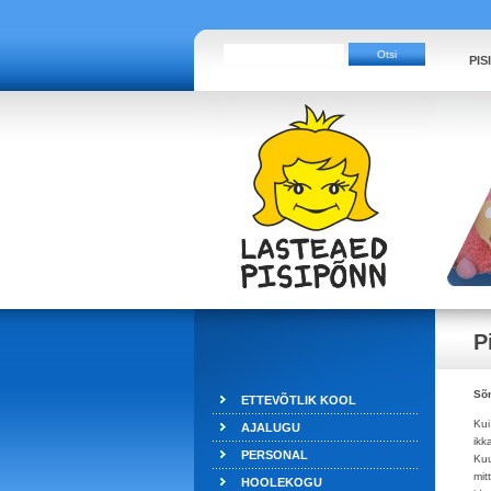
PIS
P
Sõn
ETTEVÕTLIK KOOL
Kui
AJALUGU
ikk
PERSONAL
Kuu
mit
HOOLEKOGU