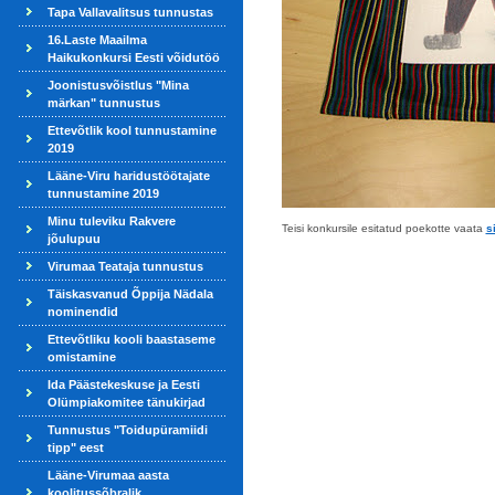
Tapa Vallavalitsus tunnustas
16.Laste Maailma
Haikukonkursi Eesti võidutöö
Joonistusvõistlus "Mina
märkan" tunnustus
Ettevõtlik kool tunnustamine
2019
Lääne-Viru haridustöötajate
tunnustamine 2019
Minu tuleviku Rakvere
Teisi konkursile esitatud poekotte vaata
si
jõulupuu
Virumaa Teataja tunnustus
Täiskasvanud Õppija Nädala
nominendid
Ettevõtliku kooli baastaseme
omistamine
Ida Päästekeskuse ja Eesti
Olümpiakomitee tänukirjad
Tunnustus "Toidupüramiidi
tipp" eest
Lääne-Virumaa aasta
koolitussõbralik