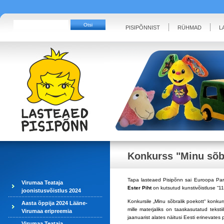
PISIPÕNNIST
RÜHMAD
L
Konkurss "Minu sõbr
Tapa lasteaed Pisipõnn sai Euroopa Parl
Virumaa Teataja
Ester Piht
on kutsutud kunstivõistluse “1
joonistusvõistlus 2024
Konkursile „Minu sõbralik poekott“ konkurs
Aasta õppija 2024 Lääne-
mille materjaliks on taaskasutatud teks
Virumaa eripreemia
jaanuarist alates näitusi Eesti erinevates 
Virumaa Teataja