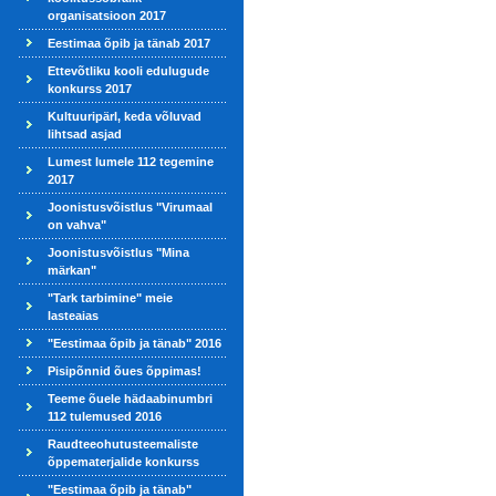
organisatsioon 2017
Eestimaa õpib ja tänab 2017
Ettevõtliku kooli edulugude
konkurss 2017
Kultuuripärl, keda võluvad
lihtsad asjad
Lumest lumele 112 tegemine
2017
Joonistusvõistlus "Virumaal
on vahva"
Joonistusvõistlus "Mina
märkan"
"Tark tarbimine" meie
lasteaias
"Eestimaa õpib ja tänab" 2016
Pisipõnnid õues õppimas!
Teeme õuele hädaabinumbri
112 tulemused 2016
Raudteeohutusteemaliste
õppematerjalide konkurss
"Eestimaa õpib ja tänab"