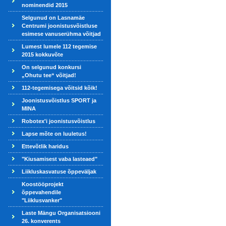
nominendid 2015
Selgunud on Lasnamäe
Centrumi joonistusvõistluse
esimese vanuserühma võitjad
Lumest lumele 112 tegemise
2015 kokkuvõte
On selgunud konkursi
„Ohutu tee“ võitjad!
112-tegemisega võitsid kõik!
Joonistusvõistlus SPORT ja
MINA
Robotex'i joonistusvõistlus
Lapse mõte on luuletus!
Ettevõtlik haridus
"Kiusamisest vaba lasteaed"
Liikluskasvatuse õppeväljak
Koostööprojekt
õppevahendile
"Liiklusvanker"
Laste Mängu Organisatsiooni
26. konverents