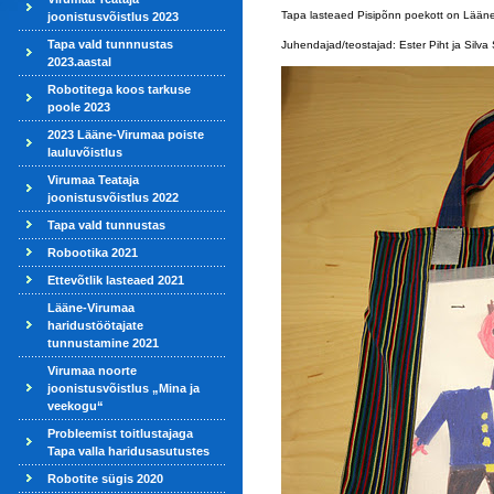
Tapa lasteaed Pisipõnn poekott on Lääne-
joonistusvõistlus 2023
Tapa vald tunnnustas
Juhendajad/teostajad: Ester Piht ja Silva
2023.aastal
Robotitega koos tarkuse
poole 2023
2023 Lääne-Virumaa poiste
lauluvõistlus
Virumaa Teataja
joonistusvõistlus 2022
Tapa vald tunnustas
Robootika 2021
Ettevõtlik lasteaed 2021
Lääne-Virumaa
haridustöötajate
tunnustamine 2021
Virumaa noorte
joonistusvõistlus „Mina ja
veekogu“
Probleemist toitlustajaga
Tapa valla haridusasutustes
Robotite sügis 2020