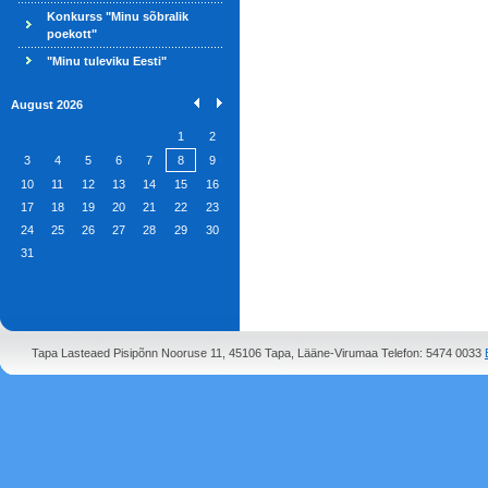
Konkurss "Minu sõbralik
poekott"
"Minu tuleviku Eesti"
August 2026
1
2
3
4
5
6
7
8
9
10
11
12
13
14
15
16
17
18
19
20
21
22
23
24
25
26
27
28
29
30
31
Tapa Lasteaed Pisipõnn Nooruse 11, 45106 Tapa, Lääne-Virumaa Telefon: 5474 0033