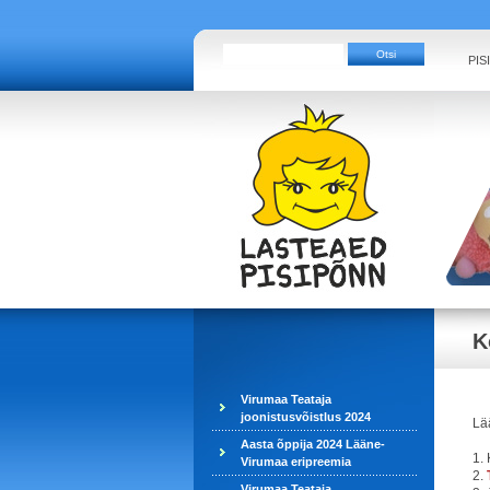
PIS
K
Virumaa Teataja
joonistusvõistlus 2024
Lä
Aasta õppija 2024 Lääne-
1.
Virumaa eripreemia
2.
Virumaa Teataja