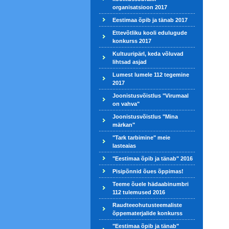
organisatsioon 2017
Eestimaa õpib ja tänab 2017
Ettevõtliku kooli edulugude
konkurss 2017
Kultuuripärl, keda võluvad
lihtsad asjad
Lumest lumele 112 tegemine
2017
Joonistusvõistlus "Virumaal
on vahva"
Joonistusvõistlus "Mina
märkan"
"Tark tarbimine" meie
lasteaias
"Eestimaa õpib ja tänab" 2016
Pisipõnnid õues õppimas!
Teeme õuele hädaabinumbri
112 tulemused 2016
Raudteeohutusteemaliste
õppematerjalide konkurss
"Eestimaa õpib ja tänab"