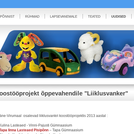
IPÕNNIST
RÜHMAD
LAPSEVANEMALE
TEATED
UUDISED
oostööprojekt õppevahendile "Liiklusvanker"
äne-Virumaal osalevad liiklusvankri koostööprojektis 2013 aastal :
 Kulina Lasteaed - Vinni-Pajusti Gümnaasium
Tapa linna Lasteaed Pisipõnn
– Tapa Gümnaasium