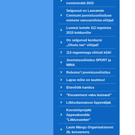
nominendid 2015
Selgunud on Lasnamäe
Centrumi joonistusvõistluse
esimese vanuserühma võitjad
Lumest lumele 112 tegemise
2015 kokkuvõte
On selgunud konkursi
„Ohutu tee“ võitjad!
112-tegemisega võitsid kõik!
Joonistusvõistlus SPORT ja
MINA
Robotex'i joonistusvõistlus
Lapse mõte on luuletus!
Ettevõtlik haridus
"Kiusamisest vaba lasteaed"
Liikluskasvatuse õppeväljak
Koostööprojekt
õppevahendile
"Liiklusvanker"
Laste Mängu Organisatsiooni
26. konverents