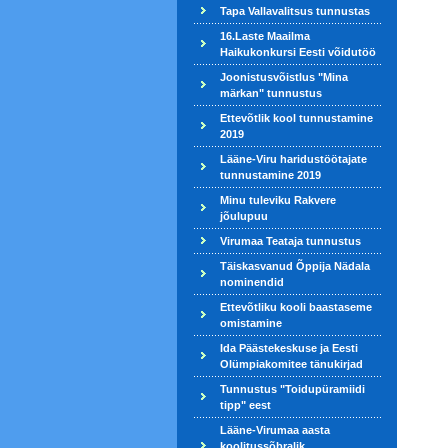
Tapa Vallavalitsus tunnustas
16.Laste Maailma
Haikukonkursi Eesti võidutöö
Joonistusvõistlus "Mina
märkan" tunnustus
Ettevõtlik kool tunnustamine
2019
Lääne-Viru haridustöötajate
tunnustamine 2019
Minu tuleviku Rakvere
jõulupuu
Virumaa Teataja tunnustus
Täiskasvanud Õppija Nädala
nominendid
Ettevõtliku kooli baastaseme
omistamine
Ida Päästekeskuse ja Eesti
Olümpiakomitee tänukirjad
Tunnustus "Toidupüramiidi
tipp" eest
Lääne-Virumaa aasta
koolitussõbralik