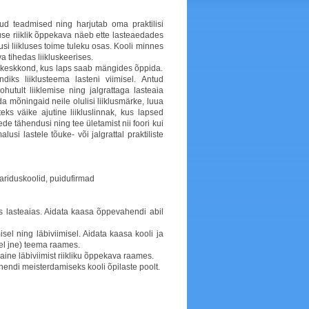
d teadmised ning harjutab oma praktilisi
use riiklik õppekava näeb ette lasteaedades
si liikluses toime tuleku osas. Kooli minnes
 tihedas liikluskeerises.
e keskkond, kus laps saab mängides õppida.
ks liiklusteema lasteni viimisel. Antud
tult liiklemise ning jalgrattaga lasteaia
 mõningaid neile olulisi liiklusmärke, luua
eks väike ajutine liikluslinnak, kus lapsed
de tähendusi ning tee ületamist nii foori kui
si lastele tõuke- või jalgrattal praktiliste
riduskoolid, puidufirmad
 lasteaias. Aidata kaasa õppevahendi abil
l ning läbiviimisel. Aidata kaasa kooli ja
eel jne) teema raames.
ne läbiviimist riikliku õppekava raames.
hendi meisterdamiseks kooli õpilaste poolt.