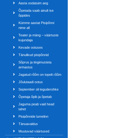
Aasta oodatuim aeg
Õpetada saab ainult ise
õppides
Kümme aastat Pisipõnni
nime all
Teater ja mäng – väärtuste
kujundaja
Kevade ootuses
Tänulikud pisipõnnid
Sõprus ja tingimusteta
armastus
Jagatud rõõm on topelt rõõm
Jõulutaadi ootus
September oli teguderohke
Õpetaja õpib ja õpetab
Jaguma peab vaid head
tahet
Pisipõnnide lumelinn
Tänuavaldus
Muutuvad väärtused