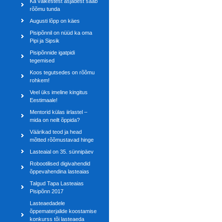
Ka väikestest asjadest saab
rõõmu tunda
Augusti lõpp on käes
Pisipõnnil on nüüd ka oma
Pipi ja Sipsik
Pisipõnnide igatpidi
tegemised
Koos tegutsedes on rõõmu
rohkem!
Veel üks imeline kingitus
Eestimaale!
Mentorid külas iirlastel –
mida on neilt õppida?
Väärikad teod ja head
mõtted rõõmustavad hinge
Lasteaial on 35. sünnipäev
Robootilised digivahendid
õppevahendina lasteaias
Talgud Tapa Lasteaias
Pisipõnn 2017
Lasteaedadele
õppematerjalide koostamise
konkurss tõi lasteaeda