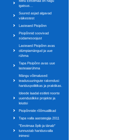
Minu Eestimaa on nagu
igatsus…
Suured asjad algavad
väikestest
Lasteaed Pisipõnn
Pisipõnnid soovivad
südamesoojust
Lasteaed Pisipõnn avas
olümpiamängud ja uue
rühma
Tapa Pisipõnn avas uue
lasteaiarühma
Mängu võimalused:
teadusuuringute rakendusi
hariduspoliitikas ja praktikas.
Ideede laadal esitleti noorte
uuenduslikke projekte ja
leiutisi
Pisipõnnide rõõmuallikad
Tapa valla aastategija 2011
"Eestimaa õpib ja tänab"
tunnustab haridusvalla
inimesi