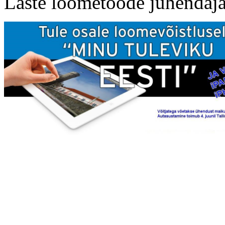
Laste loometööde juhendaja