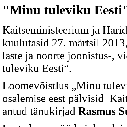
"Minu tuleviku Eesti
Kaitseministeerium ja Harid
kuulutasid 27. märtsil 2013,
laste ja noorte joonistus-, 
tuleviku Eesti“.
Loomevõistlus „Minu tulevi
osalemise eest pälvisid Kai
antud tänukirjad
Rasmus S