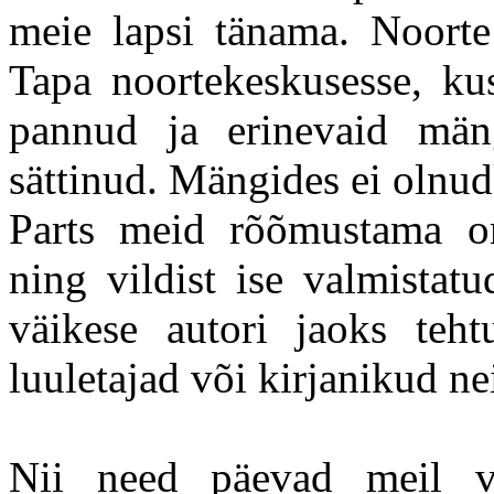
meie lapsi tänama. Noorte 
Tapa noortekeskusesse, k
pannud ja erinevaid män
sättinud. Mängides ei olnud
Parts meid rõõmustama om
ning vildist ise valmistat
väikese autori jaoks teht
luuletajad või kirjanikud n
Nii need päevad meil v