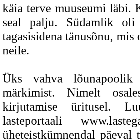
käia terve muuseumi läbi. 
seal palju. Südamlik oli
tagasisidena tänusõnu, mis o
neile.
Üks vahva lõunapoolik 
märkimist. Nimelt osale
kirjutamise üritusel. L
lasteportaali www.last
üheteistkümnendal päeval tu