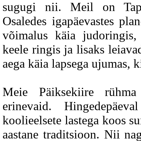
sugugi nii. Meil on Tap
Osaledes igapäevastes plan
võimalus käia judoringis, j
keele ringis ja lisaks leia
aega käia lapsega ujumas, ki
Meie Päiksekiire rühma
erinevaid. Hingedepäev
koolieelsete lastega koos s
aastane traditsioon. Nii n