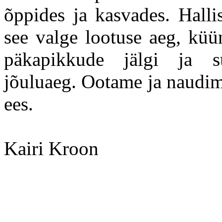
õppides ja kasvades. Halli
see valge lootuse aeg, küü
päkapikkude jälgi ja sü
jõuluaeg. Ootame ja naudime
ees.
Kairi Kroon