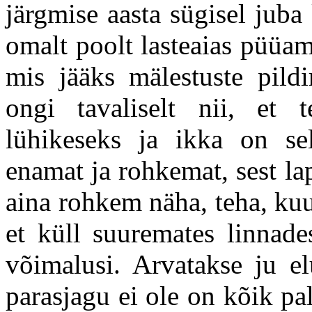
järgmise aasta sügisel jub
omalt poolt lasteaias püüa
mis jääks mälestuste pild
ongi tavaliselt nii, et 
lühikeseks ja ikka on se
enamat ja rohkemat, sest l
aina rohkem näha, teha, kuu
et küll suuremates linnade
võimalusi. Arvatakse ju el
parasjagu ei ole on kõik pa