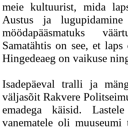
meie kultuurist, mida lap
Austus ja lugupidamine
möödapääsmatuks väärt
Samatähtis on see, et laps 
Hingedeaeg on vaikuse ning
Isadepäeval tralli ja män
väljasõit Rakvere Politseim
emadega käisid. Lastele 
vanematele oli muuseumi t