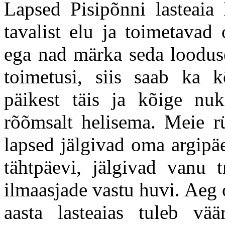
Lapsed Pisipõnni lasteaia
tavalist elu ja toimetavad
ega nad märka seda looduse
toimetusi, siis saab ka 
päikest täis ja kõige n
rõõmsalt helisema. Meie r
lapsed jälgivad oma argipä
tähtpäevi, jälgivad vanu t
ilmaasjade vastu huvi. Aeg 
aasta lasteaias tuleb vää