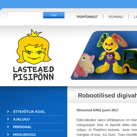
PISIPÕNNIST
RÜHMAD
L
Robootilised digiva
Sõnumed 6/452 juuni 2017
ETTEVÕTLIK KOOL
AJALUGU
Eelkooliealise lapse põhitegevus on m
mänguasjad. Nad on lapsele abiks täisk
PERSONAL
selgus, et Pisipõnni lasteaia laste m
HOOLEKOGU
mängida nii toas, kui õues. Toas meeld