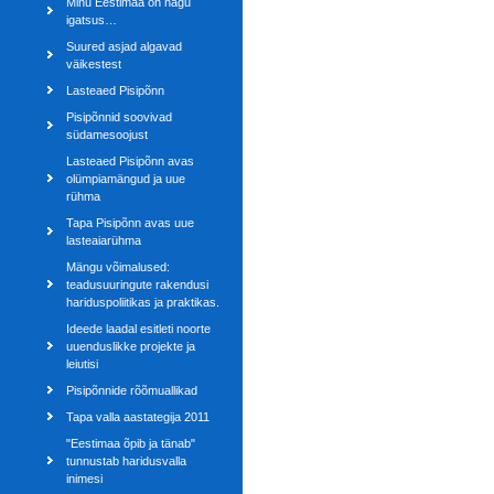
Minu Eestimaa on nagu
igatsus…
Suured asjad algavad
väikestest
Lasteaed Pisipõnn
Pisipõnnid soovivad
südamesoojust
Lasteaed Pisipõnn avas
olümpiamängud ja uue
rühma
Tapa Pisipõnn avas uue
lasteaiarühma
Mängu võimalused:
teadusuuringute rakendusi
hariduspoliitikas ja praktikas.
Ideede laadal esitleti noorte
uuenduslikke projekte ja
leiutisi
Pisipõnnide rõõmuallikad
Tapa valla aastategija 2011
"Eestimaa õpib ja tänab"
tunnustab haridusvalla
inimesi