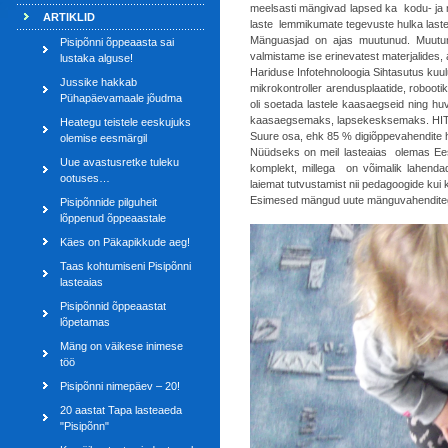
meelsasti mängivad lapsed ka kodu- ja 
ARTIKLID
laste lemmikumate tegevuste hulka laste
Mänguasjad on ajas muutunud. Muutun
Pisipõnni õppeaasta sai
valmistame ise erinevatest materjalides
lustaka alguse!
Hariduse Infotehnoloogia Sihtasutus kuul
Jussike hakkab
mikrokontroller arendusplaatide, robooti
Pühapäevamaale jõudma
oli soetada lastele kaasaegseid ning h
kaasaegsemaks, lapsekesksemaks. HITSA ta
Heategu teistele eeskujuks
Suure osa, ehk 85 % digiõppevahendite hi
olemise eesmärgil
Nüüdseks on meil lasteaias olemas Ee
Uue avastusretke tuleku
komplekt, millega on võimalik lahendad
ootuses…
laiemat tutvustamist nii pedagoogide ku
Esimesed mängud uute mänguvahenditega 
Pisipõnnide pilguheit
lõppenud õppeaastale
Käes on Päkapikkude aeg!
Taas kohtumiseni Pisipõnni
lasteaias
Pisipõnnid õppeaastat
lõpetamas
Mäng on väikese inimese
töö
Pisipõnni nimepäev – 20!
20 aastat Tapa lasteaeda
"Pisipõnn"