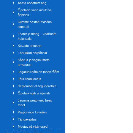
Aasta oodatuim aeg
Õpetada saab ainult ise
õppides
Kümme aastat Pisipõnni
nime all
Teater ja mäng – väärtuste
kujundaja
Kevade ootuses
Tänulikud pisipõnnid
Sõprus ja tingimusteta
armastus
Jagatud rõõm on topelt rõõm
Jõulutaadi ootus
September oli teguderohke
Õpetaja õpib ja õpetab
Jaguma peab vaid head
tahet
Pisipõnnide lumelinn
Tänuavaldus
Muutuvad väärtused