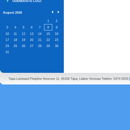
UUENDUSTE LOGI
August 2026
1
2
3
4
5
6
7
8
9
10
11
12
13
14
15
16
17
18
19
20
21
22
23
24
25
26
27
28
29
30
31
Tapa Lasteaed Pisipõnn Nooruse 11, 45106 Tapa, Lääne-Virumaa Telefon: 5474 0033