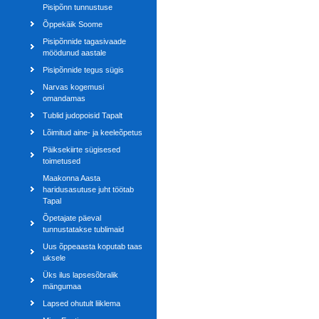
Pisipõnn tunnustuse
Õppekäik Soome
Pisipõnnide tagasivaade
möödunud aastale
Pisipõnnide tegus sügis
Narvas kogemusi
omandamas
Tublid judopoisid Tapalt
Lõimitud aine- ja keeleõpetus
Päiksekiirte sügisesed
toimetused
Maakonna Aasta
haridusasutuse juht töötab
Tapal
Õpetajate päeval
tunnustatakse tublimaid
Uus õppeaasta koputab taas
uksele
Üks ilus lapsesõbralik
mängumaa
Lapsed ohutult liiklema