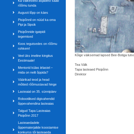
Ka väikestest asjadest saab
rõõmu tunda
Augusti lõpp on käes
Pisipõnnil on nüüd ka oma
Pipi ja Sipsik
Pisipõnnide igatpidi
tegemised
Koos tegutsedes on rõõmu
rohkem!
Kõige väiksemad lapsed Bee-Bo
Veel üks imeline kingitus
Eestimaale!
Tea Välk
Mentorid külas iirlastel –
Tapa lasteaed Pisipõnn
mida on neilt õppida?
Direktor
Väärikad teod ja head
mõtted rõõmustavad hinge
Lasteaial on 35. sünnipäev
Robootilised digivahendid
õppevahendina lasteaias
Talgud Tapa Lasteaias
Pisipõnn 2017
Lasteaedadele
õppematerjalide koostamise
konkurss tõi lasteaeda