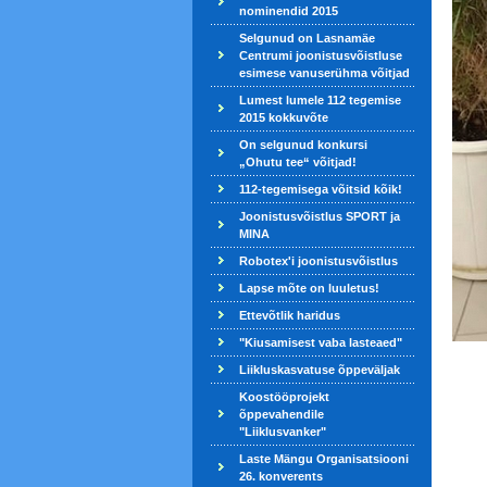
nominendid 2015
Selgunud on Lasnamäe
Centrumi joonistusvõistluse
esimese vanuserühma võitjad
Lumest lumele 112 tegemise
2015 kokkuvõte
On selgunud konkursi
„Ohutu tee“ võitjad!
112-tegemisega võitsid kõik!
Joonistusvõistlus SPORT ja
MINA
Robotex'i joonistusvõistlus
Lapse mõte on luuletus!
Ettevõtlik haridus
"Kiusamisest vaba lasteaed"
Liikluskasvatuse õppeväljak
Koostööprojekt
õppevahendile
"Liiklusvanker"
Laste Mängu Organisatsiooni
26. konverents