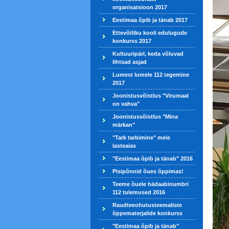
organisatsioon 2017
Eestimaa õpib ja tänab 2017
Ettevõtliku kooli edulugude
konkurss 2017
Kultuuripärl, keda võluvad
lihtsad asjad
Lumest lumele 112 tegemine
2017
Joonistusvõistlus "Virumaal
on vahva"
Joonistusvõistlus "Mina
märkan"
"Tark tarbimine" meie
lasteaias
"Eestimaa õpib ja tänab" 2016
Pisipõnnid õues õppimas!
Teeme õuele hädaabinumbri
112 tulemused 2016
Raudteeohutusteemaliste
õppematerjalide konkurss
"Eestimaa õpib ja tänab"