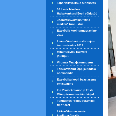
Tapa Vallavalitsus tunnustas
16.Laste Maailma
Haikukonkursi Eesti võidutöö
Joonistusvõistlus "Mina
märkan" tunnustus
Ettevõtlik kool tunnustamine
2019
Lääne-Viru haridustöötajate
tunnustamine 2019
Minu tuleviku Rakvere
jõulupuu
Virumaa Teataja tunnustus
Täiskasvanud Õppija Nädala
nominendid
Ettevõtliku kooli baastaseme
omistamine
Ida Päästekeskuse ja Eesti
Olümpiakomitee tänukirjad
Tunnustus "Toidupüramiidi
tipp" eest
Lääne-Virumaa aasta
koolitussõbralik