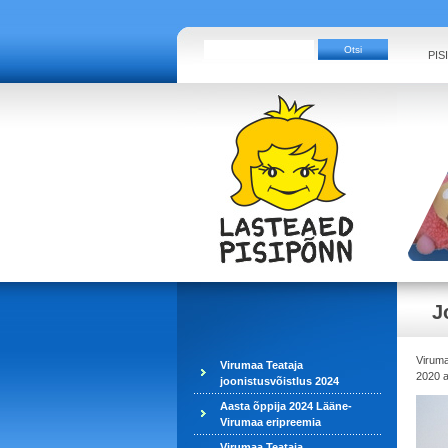
PIS
J
Viruma
Virumaa Teataja
2020 a
joonistusvõistlus 2024
Aasta õppija 2024 Lääne-
Virumaa eripreemia
Virumaa Teataja