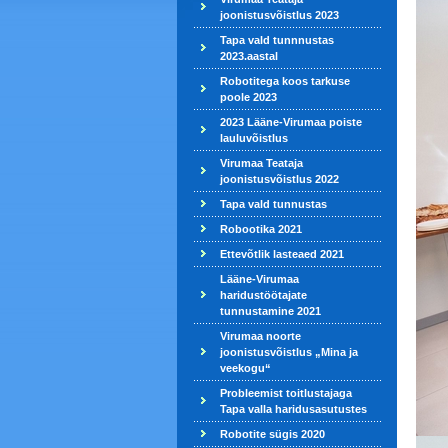
joonistusvõistlus 2023
Tapa vald tunnnustas
2023.aastal
Robotitega koos tarkuse
poole 2023
2023 Lääne-Virumaa poiste
lauluvõistlus
Virumaa Teataja
joonistusvõistlus 2022
Tapa vald tunnustas
Robootika 2021
Ettevõtlik lasteaed 2021
Lääne-Virumaa
haridustöötajate
tunnustamine 2021
Virumaa noorte
joonistusvõistlus „Mina ja
veekogu“
Probleemist toitlustajaga
Tapa valla haridusasutustes
Robotite sügis 2020