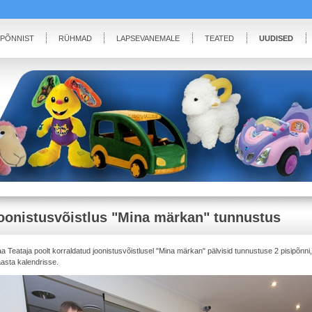
IPÕNNIST
RÜHMAD
LAPSEVANEMALE
TEATED
UUDISED
oonistusvõistlus "Mina märkan" tunnustus
a Teataja poolt korraldatud joonistusvõistlusel "Mina märkan" pälvisid tunnustuse 2 pisipõnni,
asta kalendrisse.