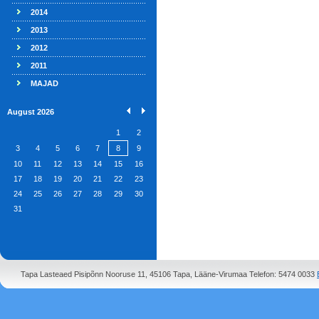
2014
2013
2012
2011
MAJAD
August 2026
1
2
3
4
5
6
7
8
9
10
11
12
13
14
15
16
17
18
19
20
21
22
23
24
25
26
27
28
29
30
31
Tapa Lasteaed Pisipõnn Nooruse 11, 45106 Tapa, Lääne-Virumaa Telefon: 5474 0033