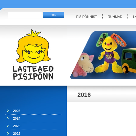
PISIPÕNNIST
RÜHMAD
L
2016
2025
2024
2023
2022