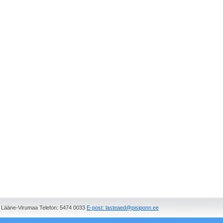
, Lääne-Virumaa Telefon: 5474 0033
E-post: lasteaed@pisiponn.ee