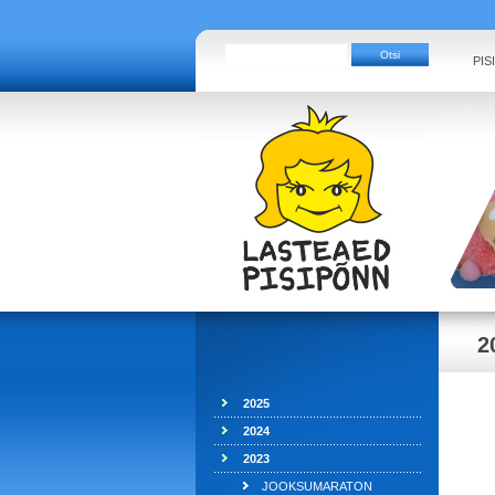
PIS
2
2025
2024
2023
JOOKSUMARATON