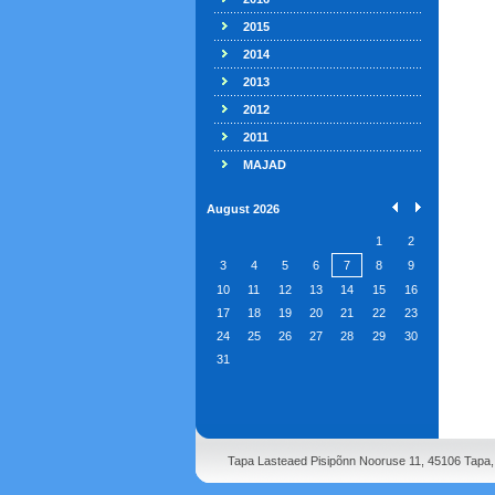
2015
2014
2013
2012
2011
MAJAD
August 2026
1
2
3
4
5
6
7
8
9
10
11
12
13
14
15
16
17
18
19
20
21
22
23
24
25
26
27
28
29
30
31
Tapa Lasteaed Pisipõnn Nooruse 11, 45106 Tapa