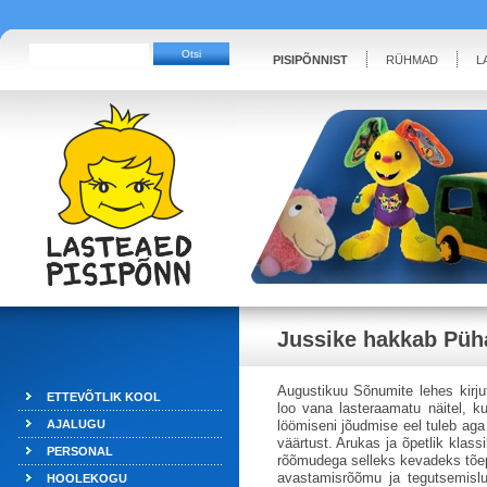
PISIPÕNNIST
RÜHMAD
L
Jussike hakkab Pü
Augustikuu Sõnumite lehes kirju
ETTEVÕTLIK KOOL
loo vana lasteraamatu näitel, ku
AJALUGU
löömiseni jõudmise eel tuleb aga
väärtust. Arukas ja õpetlik klas
PERSONAL
rõõmudega selleks kevadeks tõe
avastamisrõõmu ja tegutsemislu
HOOLEKOGU