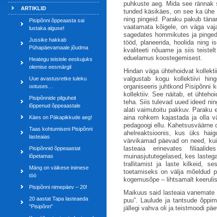
puhkuste aeg. Mida see rännak s
ARTIKLID
tunded käsikäes, on see ka ühe k
ning pingeid. Paraku pakub täna
Pisipõnni õppeaasta sai
vaatamata kõigele, on väga vaj
lustaka alguse!
sagedates hommikutes ja pinged v
Jussike hakkab
tööd, planeerida, hoolida ning i
Pühapäevamaale jõudma
kvaliteeti nõuame ja siis teiste
eduelamus koostegemisest.
Heategu teistele eeskujuks
olemise eesmärgil
Hindan väga ühtehoidvat kollekt
valgustab kogu kollektiivi hin
Uue avastusretke tuleku
organiseeris juhtkond Pisipõnni 
ootuses…
kollektiiv. See näitab, et ühteho
Pisipõnnide pilguheit
teha. Siis tulevad uued ideed n
lõppenud õppeaastale
alati vaimutoitu pakkuv. Paraku e
aina rohkem kajastada ja olla v
Käes on Päkapikkude aeg!
pedagoogi ellu. Kahetsusväärne o
Taas kohtumiseni Pisipõnni
ahelreaktsioonis, kus üks haig
lasteaias
värvikamad päevad on need, kui l
lasteaia erinevates filiaal
Pisipõnnid õppeaastat
muinasjututegelased, kes lastega
lõpetamas
trallitamist ja laste kilkeid, 
Mäng on väikese inimese
toetamiseks on välja mõeldud pa
töö
kogemusõpe – lihtsamalt keerul
Pisipõnni nimepäev – 20!
Maikuus said lasteaia vanemate 
20 aastat Tapa lasteaeda
puu”. Laulude ja tantsude õppim
"Pisipõnn"
jällegi vahva oli ja teistmoodi päe