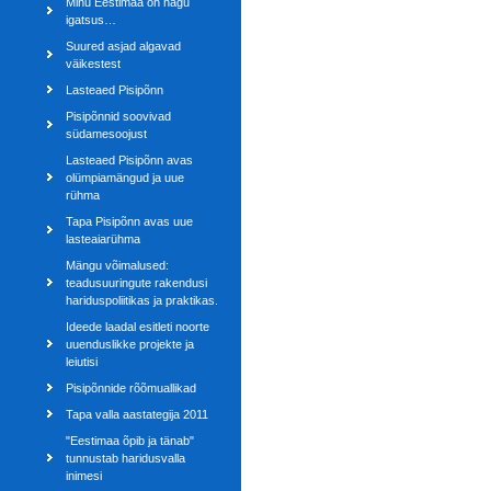
Minu Eestimaa on nagu
igatsus…
Suured asjad algavad
väikestest
Lasteaed Pisipõnn
Pisipõnnid soovivad
südamesoojust
Lasteaed Pisipõnn avas
olümpiamängud ja uue
rühma
Tapa Pisipõnn avas uue
lasteaiarühma
Mängu võimalused:
teadusuuringute rakendusi
hariduspoliitikas ja praktikas.
Ideede laadal esitleti noorte
uuenduslikke projekte ja
leiutisi
Pisipõnnide rõõmuallikad
Tapa valla aastategija 2011
"Eestimaa õpib ja tänab"
tunnustab haridusvalla
inimesi