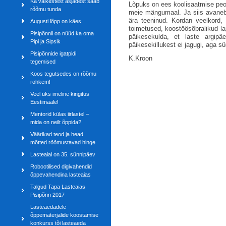
Ka väikestest asjadest saab
Lõpuks on ees koolisaatmise peod
rõõmu tunda
meie mängumaal. Ja siis avane
ära teeninud. Kordan veelkord, e
Augusti lõpp on käes
toimetused, koostöösõbralikud 
Pisipõnnil on nüüd ka oma
päikesekulda, et laste argip
Pipi ja Sipsik
päikesekillukest ei jagugi, aga 
Pisipõnnide igatpidi
K.Kroon
tegemised
Koos tegutsedes on rõõmu
rohkem!
Veel üks imeline kingitus
Eestimaale!
Mentorid külas iirlastel –
mida on neilt õppida?
Väärikad teod ja head
mõtted rõõmustavad hinge
Lasteaial on 35. sünnipäev
Robootilised digivahendid
õppevahendina lasteaias
Talgud Tapa Lasteaias
Pisipõnn 2017
Lasteaedadele
õppematerjalide koostamise
konkurss tõi lasteaeda