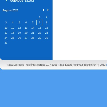
UUENDUSTE LOGI
August 2026
1
2
3
4
5
6
7
8
9
10
11
12
13
14
15
16
17
18
19
20
21
22
23
24
25
26
27
28
29
30
31
Tapa Lasteaed Pisipõnn Nooruse 11, 45106 Tapa, Lääne-Virumaa Telefon: 5474 0033