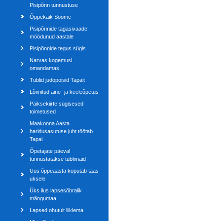
Pisipõnn tunnustuse
Õppekäik Soome
Pisipõnnide tagasivaade
möödunud aastale
Pisipõnnide tegus sügis
Narvas kogemusi
omandamas
Tublid judopoisid Tapalt
Lõimitud aine- ja keeleõpetus
Päiksekiirte sügisesed
toimetused
Maakonna Aasta
haridusasutuse juht töötab
Tapal
Õpetajate päeval
tunnustatakse tublimaid
Uus õppeaasta koputab taas
uksele
Üks ilus lapsesõbralik
mängumaa
Lapsed ohutult liiklema