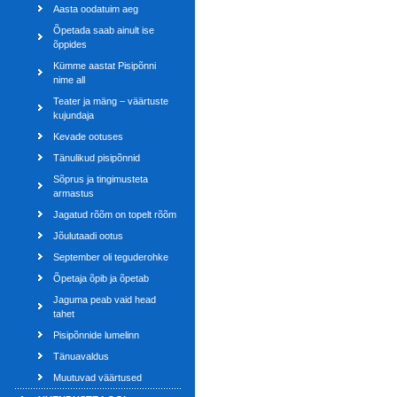
Aasta oodatuim aeg
Õpetada saab ainult ise
õppides
Kümme aastat Pisipõnni
nime all
Teater ja mäng – väärtuste
kujundaja
Kevade ootuses
Tänulikud pisipõnnid
Sõprus ja tingimusteta
armastus
Jagatud rõõm on topelt rõõm
Jõulutaadi ootus
September oli teguderohke
Õpetaja õpib ja õpetab
Jaguma peab vaid head
tahet
Pisipõnnide lumelinn
Tänuavaldus
Muutuvad väärtused