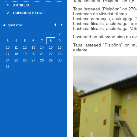
Tapa lasteaed “Pisipõnn” on 1,5-
ARTIKLID
Tapa lasteaed “Pisipõnn” on 270-
UUENDUSTE LOGI
Lasteaias on viisteist rühma.
Lasteaia peamajas, asukogaga T
Lasteaia filiaalis, asukohaga Ta
August 2026
Lasteaia filiaalis, asukohaga Va
1
2
Lasteaed on päevane ning on ava
3
4
5
6
7
8
9
Tapa lasteaed “Pisipõnn” on mun
10
11
12
13
14
15
16
eelarve.
17
18
19
20
21
22
23
24
25
26
27
28
29
30
31