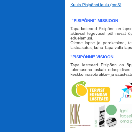
Kuula Pisipõnni laulu (mp3)
"PISIPÕNNI" MISSIOON
Tapa lasteaed Pisipõnn on lapse
aktiivsel tegevusel põhinevat õ
eduelamusi.
Oleme lapse ja perekeskne, ter
lasteasutus, kuhu Tapa valla l
"PISIPÕNNI" VISIOON
Tapa lasteaed Pisipõnn on õpp
tulemusena oskab edaspidises e
keskkonnasõbralike– ja säästvate