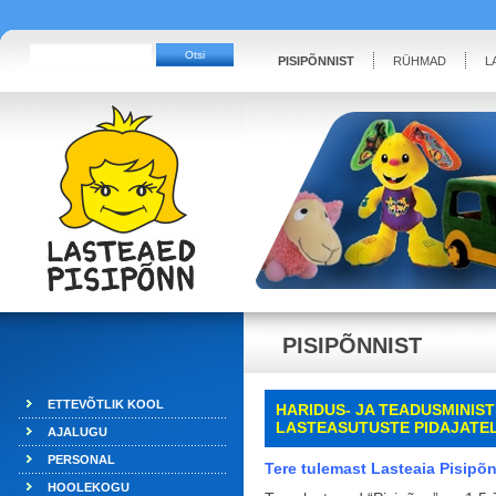
PISIPÕNNIST
RÜHMAD
L
PISIPÕNNIST
ETTEVÕTLIK KOOL
HARIDUS- JA TEADUSMINIS
LASTEASUTUSTE
PIDAJATE
AJALUGU
PERSONAL
Tere tulemast Lasteaia Pisipõ
HOOLEKOGU