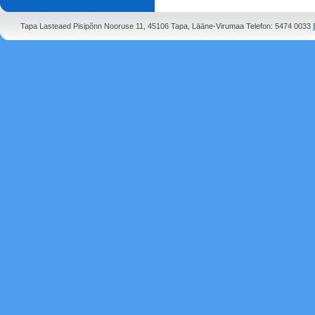
Tapa Lasteaed Pisipõnn Nooruse 11, 45106 Tapa, Lääne-Virumaa Telefon: 5474 0033