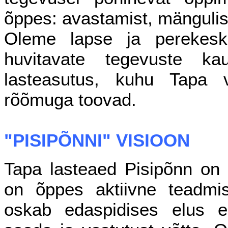
õppes: avastamist, mängulisu
Oleme lapse ja perekeskne
huvitavate tegevuste ka
lasteasutus, kuhu Tapa 
rõõmuga toovad.
"PISIPÕNNI" VISIOON
Tapa lasteaed Pisipõnn on 
on õppes aktiivne teadmis
oskab edaspidises elus e