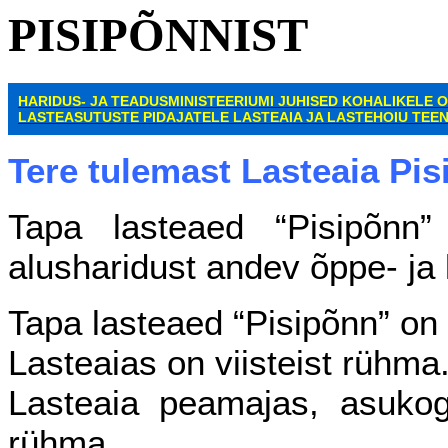
PISIPÕNNIST
HARIDUS- JA TEADUSMINISTEERIUMI JUHISED KOHALIKELE 
LASTEASUTUSTE
PIDAJATELE LASTEAIA JA LASTEHOIU TEE
Tere tulemast Lasteaia Pi
Tapa lasteaed “Pisipõnn”
alusharidust andev õppe- ja
Tapa lasteaed “Pisipõnn” on
Lasteaias on viisteist rühma
Lasteaia peamajas, asuko
rühma.