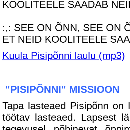
KOOLITEELE SAADAB NEID 
:,: SEE ON ÕNN, SEE ON 
ET NEID KOOLITEELE SAA
Kuula Pisipõnni laulu (mp3)
"PISIPÕNNI" MISSIOON
Tapa lasteaed Pisipõnn on l
töötav lasteaed. Lapsest l
tegevusel põhinevat õppim