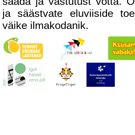
saada ja vastutust võtta. O
ja säästvate eluviiside to
väike ilmakodanik.