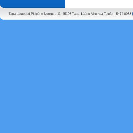
Tapa Lasteaed Pisipõnn Nooruse 11, 45106 Tapa, Lääne-Virumaa Telefon: 5474 0033