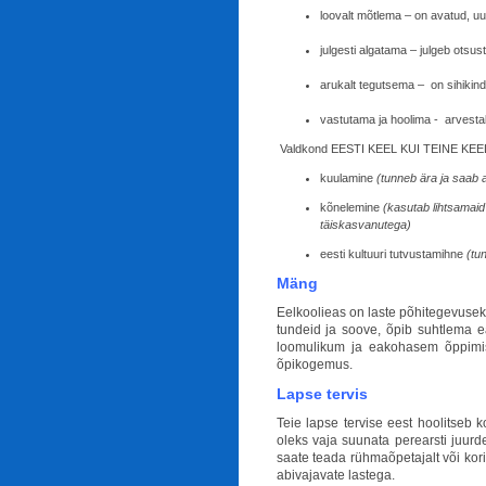
loovalt mõtlema – on avatud, uu
julgesti algatama – julgeb otsus
arukalt tegutsema – on sihikind
vastutama ja hoolima - arvestab
Valdkond EESTI KEEL KUI TEINE KEE
kuulamine
(tunneb ära ja saab a
kõnelemine
(kasutab lihtsamaid
täiskasvanutega)
eesti kultuuri tutvustamihne
(tun
Mäng
Eelkoolieas on laste põhitegevuse
tundeid ja soove, õpib suhtlema 
loomulikum ja eakohasem õppimi
õpikogemus.
Lapse tervis
Teie lapse tervise eest hoolitseb k
oleks vaja suunata perearsti juur
saate teada rühmaõpetajalt või kori
abivajavate lastega.