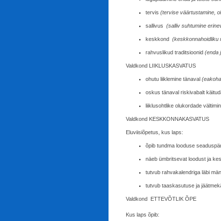
tervis
(tervise väärtustamine, o
sallivus
(salliv suhtumine erin
keskkond
(keskkonnahoidliku m
rahvuslikud traditsioonid
(enda j
Valdkond LIIKLUSKASVATUS
ohutu liiklemine tänaval
(eakohas
oskus tänaval riskivabalt käitu
liiklusohtlike olukordade vältimi
Valdkond KESKKONNAKASVATUS
Eluviisiõpetus, kus laps:
õpib tundma looduse seaduspära
näeb ümbritsevat loodust ja kes
tutvub rahvakalendriga läbi m
tutvub taaskasutuse ja jäätmek
Valdkond ETTEVÕTLIK ÕPE
Kus laps õpib: