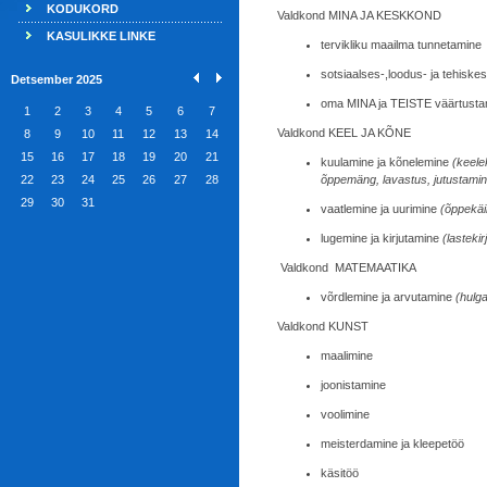
KODUKORD
Valdkond MINA JA KESKKOND
KASULIKKE LINKE
tervikliku maailma tunnetamine
sotsiaalses-,loodus- ja tehisk
Detsember 2025
oma MINA ja TEISTE väärtusta
1
2
3
4
5
6
7
Valdkond KEEL JA KÕNE
8
9
10
11
12
13
14
15
16
17
18
19
20
21
kuulamine ja kõnelemine
(keele
22
23
24
25
26
27
28
õppemäng, lavastus, jutustamin
29
30
31
vaatlemine ja uurimine
(õppekäi
lugemine ja kirjutamine
(lasteki
Valdkond MATEMAATIKA
võrdlemine ja arvutamine
(hulg
Valdkond KUNST
maalimine
joonistamine
voolimine
meisterdamine ja kleepetöö
käsitöö