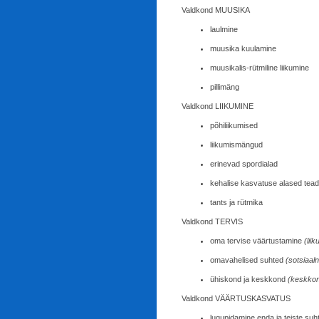
Valdkond MUUSIKA
laulmine
muusika kuulamine
muusikalis-rütmiline liikumine
pillimäng
Valdkond LIIKUMINE
põhiliikumised
liikumismängud
erinevad spordialad
kehalise kasvatuse alased tea
tants ja rütmika
Valdkond TERVIS
oma tervise väärtustamine
(lii
omavahelised suhted
(sotsiaal
ühiskond ja keskkond
(keskkon
Valdkond VÄÄRTUSKASVATUS
lugupidamine enda ja teiste su