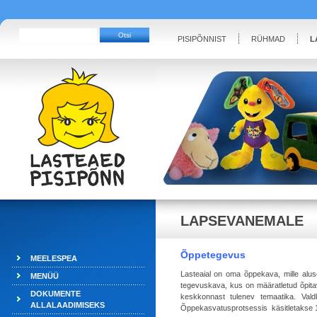
PISIPÕNNIST
RÜHMAD
L
LAPSEVANEMALE
Õppetegevus
MEELESPEA
Lasteaial on oma õppekava, mille alu
MENÜÜ
tegevuskava, kus on määratletud õpitav
DOKUMENTE
keskkonnast tulenev temaatika. Valdk
ALLALAADIMISEKS
Õppekasvatusprotsessis käsitletakse 