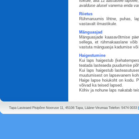
isikule, alla 12 aastasele lapsel
avalduse alusel vanema enda vas
Riietus
Rühmaruumis lihtne, puhas, la
vastavalt ilmastikule.
Mänguasjad
Mänguasjade kaasavõtmise päev
sellega, et rühmakaaslane võib
vastuta mänguasja kadumise või 
Haigestumine
Kui laps haigestub (kehatemperat
teatada lasteaeda puudumise põh
Kui laps haigestub lasteasutus
muutumisest on lapsevanem kohu
Haige lapse hoiukoht on kodu. Pa
võivad ka teised lapsed.
Köhiv ja nohune laps nakatab teis
Tapa Lasteaed Pisipõnn Nooruse 11, 45106 Tapa, Lääne-Virumaa Telefon: 5474 0033