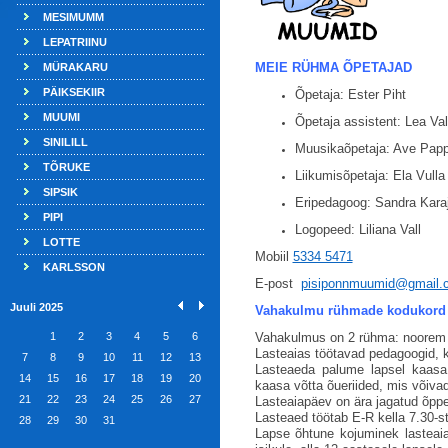
MESIMUMM
LEPATRIINU
MEIE RÜHMA ÕPETAJAD
MÜRAKARU
PÄIKSEKIIR
Õpetaja: Ester Piht
MUUMI
Õpetaja assistent: Lea V
SINILILL
Muusikaõpetaja: Ave Pap
TÕRUKE
Liikumisõpetaja: Ela Vulla
SIPSIK
Eripedagoog: Sandra Kara
PIPI
Logopeed: Liliana Vall
LOTTE
Mobiil
5334 5471
KARLSSON
E-post
pisiponnmuumid@gmail.
Juuli 2025
Vahakulmu rühmade kodukord
1
2
3
4
5
6
Vahakulmus on 2 rühma: noorem r
Lasteaias töötavad pedagoogid, k
7
8
9
10
11
12
13
Lasteaeda palume lapsel kaasa
14
15
16
17
18
19
20
kaasa võtta õueriided, mis võiva
21
22
23
24
25
26
27
Lasteaiapäev on ära jagatud õpp
Lasteaed töötab E-R kella 7.30-s
28
29
30
31
Lapse õhtune kojuminek lasteaia