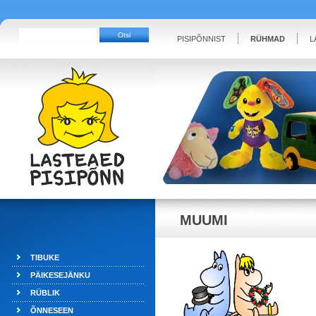
PISIPÕNNIST
RÜHMAD
L
MUUMI
TIBUKE
PÄIKESEJÄNKU
RÜBLIK
ÕNNESEEN