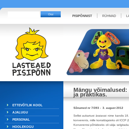
PISIPÕNNIST
RÜHMAD
L
Mängu võimalused: t
ja praktikas.
ETTEVÕTLIK KOOL
Sõnumed nr 7/393 - 3. august 2012
AJALUGU
Sellist aukartust äratavat nime kandis 1
PERSONAL
konverents, mille korraldajateks oli ICCP (
Konverentsi põhiideeks oli välja selgitad
HOOLEKOGU