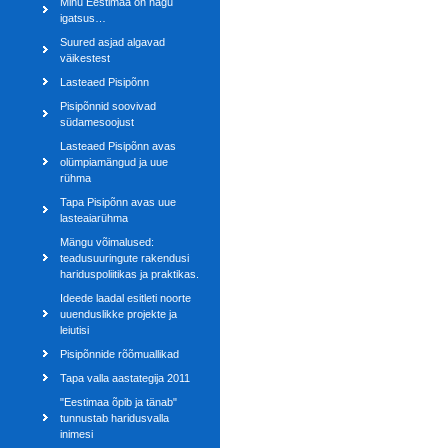
Minu Eestimaa on nagu
igatsus…
Suured asjad algavad
väikestest
Lasteaed Pisipõnn
Pisipõnnid soovivad
südamesoojust
Lasteaed Pisipõnn avas
olümpiamängud ja uue
rühma
Tapa Pisipõnn avas uue
lasteaiarühma
Mängu võimalused:
teadusuuringute rakendusi
hariduspoliitikas ja praktikas.
Ideede laadal esitleti noorte
uuenduslikke projekte ja
leiutisi
Pisipõnnide rõõmuallikad
Tapa valla aastategija 2011
"Eestimaa õpib ja tänab"
tunnustab haridusvalla
inimesi