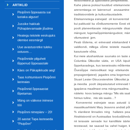
filosoofilisest ja ajaloolisest perspektiivist.
ARTIKLID
Kahe päeva jooksul kuuldud ettekannetest
arenemisega on laienenud arusaamine 
Pisipõnni õppeaasta sai
traditsioonidele ja kultuuritaustadele.
lustaka alguse!
Ettekannetega esinejaid oli konverentsil 
Jussike hakkab
kui pakkusid ka võrdlusmomente Eesti elu
Pühapäevamaale jõudma
poolt planeeritavate mänguruumide dis
mängust, lugemaõppimismängudest, mäng
Heategu teistele eeskujuks
vilumustest jpm.
olemise eesmärgil
Peab tõdema, et erinevaid ettekandeid 
Uue avastusretke tuleku
valdkondi, millega võime teistele maad
ootuses…
kasutusele võtta.
Kui meie alushariduse suunaks on laste 
Pisipõnnide pilguheit
Columbia Ülikoolist väitis, et USA kip
lõppenud õppeaastale
õppekavadega, kus iseseisvaks mõtlemise
Käes on Päkapikkude aeg!
Õuesõppe metoodikast tegi ettekande T
propageerijatest) jagades oma kogemusi ja
Taas kohtumiseni Pisipõnni
Stuart Lester Gloucestershire Ülikoolist 
lasteaias
ja meedia poolt ülepaisutatud erinevaid h
Pisipõnnid õppeaastat
igapäeva maailmast oma mängumaailma. St
lõpetamas
näiteks koos lastega mängu “Mis siis saab
hirmus tuline, mis siis saaks…?
Mäng on väikese inimese
Konverentsi esinejate seas astusid ül
töö
maastikuarhitekt Mary Jeavons andsid põh
Pisipõnni nimepäev – 20!
% elanikest linnades ning hallates pea
Atraktsioonid on Austraalias loodusläheda
20 aastat Tapa lasteaeda
nii teravate servade kui kandiliste ää
"Pisipõnn"
teostavad, ise saavad ka vahel haiget, 