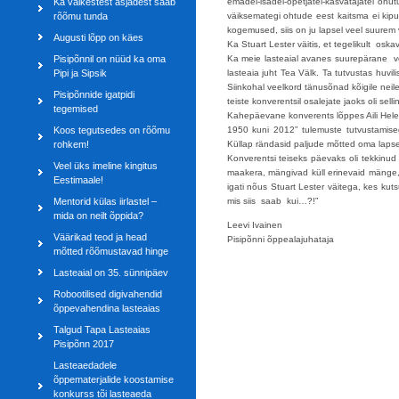
Ka väikestest asjadest saab
emadel-isadel-õpetjatel-kasvatajatel ohu
rõõmu tunda
väiksemategi ohtude eest kaitsma ei kipu
kogemused, siis on ju lapsel veel suurem
Augusti lõpp on käes
Ka Stuart Lester väitis, et tegelikult osk
Pisipõnnil on nüüd ka oma
Ka meie lasteaial avanes suurepärane võ
Pipi ja Sipsik
lasteaia juht Tea Välk. Ta tutvustas huv
Siinkohal veelkord tänusõnad kõigile neile,
Pisipõnnide igatpidi
teiste konverentsil osalejate jaoks oli sel
tegemised
Kahepäevane konverents lõppes Aili Helen
Koos tegutsedes on rõõmu
1950 kuni 2012” tulemuste tutvustamiseg
rohkem!
Küllap rändasid paljude mõtted oma lap
Konverentsi teiseks päevaks oli tekkinud 
Veel üks imeline kingitus
maakera, mängivad küll erinevaid mänge,
Eestimaale!
igati nõus Stuart Lester väitega, kes kut
Mentorid külas iirlastel –
mis siis saab kui…?!”
mida on neilt õppida?
Leevi Ivainen
Väärikad teod ja head
Pisipõnni õppealajuhataja
mõtted rõõmustavad hinge
Lasteaial on 35. sünnipäev
Robootilised digivahendid
õppevahendina lasteaias
Talgud Tapa Lasteaias
Pisipõnn 2017
Lasteaedadele
õppematerjalide koostamise
konkurss tõi lasteaeda