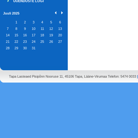
UUENDUSTE LOGI
Juuli 2025
1
2
3
4
5
6
7
8
9
10
11
12
13
14
15
16
17
18
19
20
21
22
23
24
25
26
27
28
29
30
31
Tapa Lasteaed Pisipõnn Nooruse 11, 45106 Tapa, Lääne-Virumaa Telefon: 5474 0033