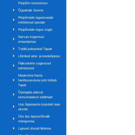
Pisipõnn tunnustuse
Õppekäik Soome
Pisipõnnide tagasivaade
möödunud aastale
Pisipõnnide tegus sügis
Narvas kogemusi
omandamas
Tublid judopoisid Tapalt
Lõimitud aine- ja keeleõpetus
Päiksekiirte sügisesed
toimetused
Maakonna Aasta
haridusasutuse juht töötab
Tapal
Õpetajate päeval
tunnustatakse tublimaid
Uus õppeaasta koputab taas
uksele
Üks ilus lapsesõbralik
mängumaa
Lapsed ohutult liiklema