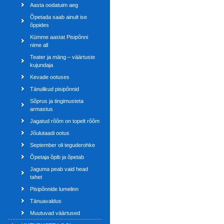
Aasta oodatuim aeg
Õpetada saab ainult ise
õppides
Kümme aastat Pisipõnni
nime all
Teater ja mäng – väärtuste
kujundaja
Kevade ootuses
Tänulikud pisipõnnid
Sõprus ja tingimusteta
armastus
Jagatud rõõm on topelt rõõm
Jõulutaadi ootus
September oli teguderohke
Õpetaja õpib ja õpetab
Jaguma peab vaid head
tahet
Pisipõnnide lumelinn
Tänuavaldus
Muutuvad väärtused