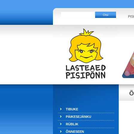
PIS
Õ
TIBUKE
PÄIKESEJÄNKU
RÜBLIK
ÕNNESEEN