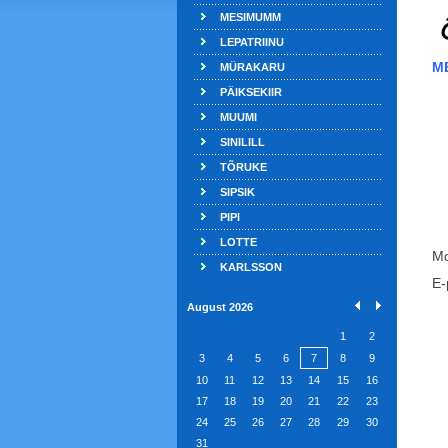
MESIMUMM
LEPATRIINU
M
MÜRAKARU
PÄIKSEKIIR
MUUMI
SINILILL
TÕRUKE
SIPSIK
PIPI
LOTTE
Mo
KARLSSON
E-
August 2026
1
2
3
4
5
6
7
8
9
10
11
12
13
14
15
16
17
18
19
20
21
22
23
24
25
26
27
28
29
30
31