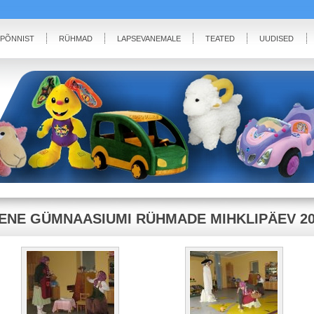
IPÕNNIST
RÜHMAD
LAPSEVANEMALE
TEATED
UUDISED
ENE GÜMNAASIUMI RÜHMADE MIHKLIPÄEV 20