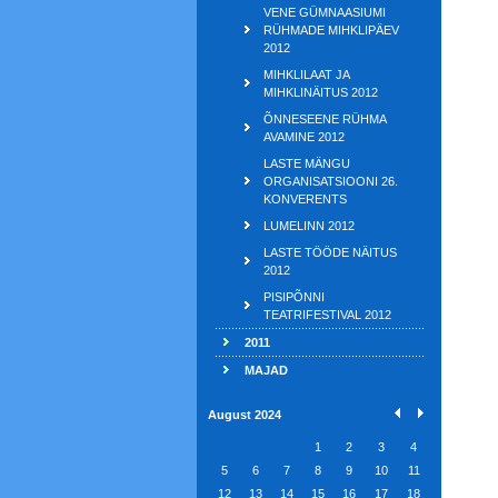
VENE GÜMNAASIUMI
RÜHMADE MIHKLIPÄEV
2012
MIHKLILAAT JA
MIHKLINÄITUS 2012
ÕNNESEENE RÜHMA
AVAMINE 2012
LASTE MÄNGU
ORGANISATSIOONI 26.
KONVERENTS
LUMELINN 2012
LASTE TÖÖDE NÄITUS
2012
PISIPÕNNI
TEATRIFESTIVAL 2012
2011
MAJAD
August 2024
1
2
3
4
5
6
7
8
9
10
11
12
13
14
15
16
17
18