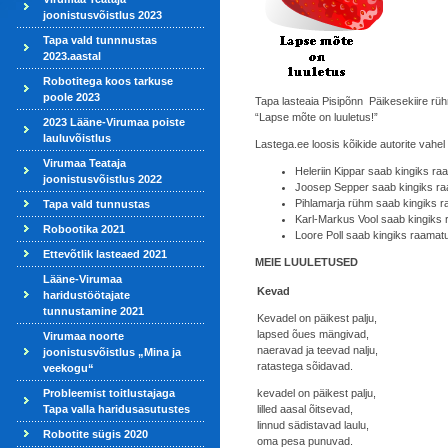
joonistusvõistlus 2023
Tapa vald tunnnustas
2023.aastal
Robotitega koos tarkuse
poole 2023
Tapa lasteaia Pisipõnn Päikesekiire rühm
“Lapse mõte on luuletus!”
2023 Lääne-Virumaa poiste
lauluvõistlus
Lastega.ee loosis kõikide autorite vahel 
Virumaa Teataja
Heleriin Kippar saab kingiks ra
joonistusvõistlus 2022
Joosep Sepper saab kingiks ra
Pihlamarja rühm saab kingiks 
Tapa vald tunnustas
Karl-Markus Vool saab kingiks
Robootika 2021
Loore Poll saab kingiks raamatu 
Ettevõtlik lasteaed 2021
MEIE LUULETUSED
Lääne-Virumaa
Kevad
haridustöötajate
tunnustamine 2021
Kevadel on päikest palju,
lapsed õues mängivad,
Virumaa noorte
naeravad ja teevad nalju,
joonistusvõistlus „Mina ja
ratastega sõidavad.
veekogu“
Probleemist toitlustajaga
kevadel on päikest palju,
Tapa valla haridusasutustes
lilled aasal õitsevad,
linnud sädistavad laulu,
Robotite sügis 2020
oma pesa punuvad.