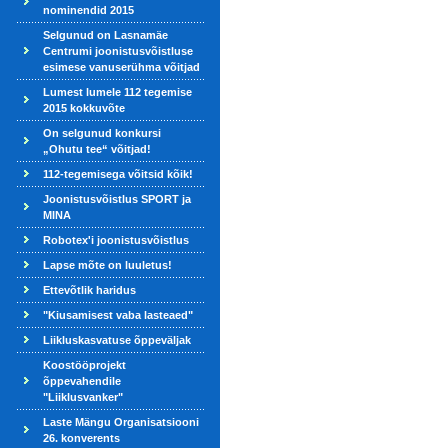
nominendid 2015
Selgunud on Lasnamäe
Centrumi joonistusvõistluse
esimese vanuserühma võitjad
Lumest lumele 112 tegemise
2015 kokkuvõte
On selgunud konkursi
„Ohutu tee“ võitjad!
112-tegemisega võitsid kõik!
Joonistusvõistlus SPORT ja
MINA
Robotex'i joonistusvõistlus
Lapse mõte on luuletus!
Ettevõtlik haridus
"Kiusamisest vaba lasteaed"
Liikluskasvatuse õppeväljak
Koostööprojekt
õppevahendile
"Liiklusvanker"
Laste Mängu Organisatsiooni
26. konverents