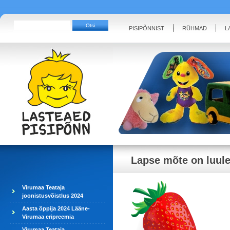
PISIPÕNNIST
RÜHMAD
L
Lapse mõte on luule
Virumaa Teataja
joonistusvõistlus 2024
Aasta õppija 2024 Lääne-
Virumaa eripreemia
Virumaa Teataja