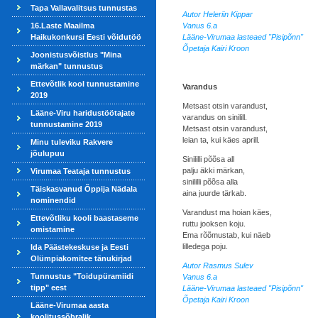
Tapa Vallavalitsus tunnustas
Autor Heleriin Kippar
16.Laste Maailma
Vanus 6.a
Haikukonkursi Eesti võidutöö
Lääne-Virumaa lasteaed "Pisipõnn"
Õpetaja Kairi Kroon
Joonistusvõistlus "Mina
märkan" tunnustus
Ettevõtlik kool tunnustamine
Varandus
2019
Metsast otsin varandust,
Lääne-Viru haridustöötajate
varandus on sinilill.
tunnustamine 2019
Metsast otsin varandust,
leian ta, kui käes aprill.
Minu tuleviku Rakvere
jõulupuu
Sinililli põõsa all
palju äkki märkan,
Virumaa Teataja tunnustus
sinililli põõsa alla
Täiskasvanud Õppija Nädala
aina juurde tärkab.
nominendid
Varandust ma hoian käes,
Ettevõtliku kooli baastaseme
ruttu jooksen koju.
omistamine
Ema rõõmustab, kui näeb
lilledega poju.
Ida Päästekeskuse ja Eesti
Olümpiakomitee tänukirjad
Autor Rasmus Sulev
Tunnustus "Toidupüramiidi
Vanus 6.a
tipp" eest
Lääne-Virumaa lasteaed "Pisipõnn"
Õpetaja Kairi Kroon
Lääne-Virumaa aasta
koolitussõbralik