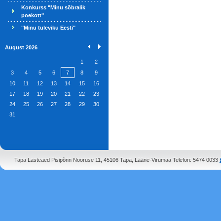
Konkurss "Minu sõbralik
poekott"
"Minu tuleviku Eesti"
August 2026
1
2
3
4
5
6
7
8
9
10
11
12
13
14
15
16
17
18
19
20
21
22
23
24
25
26
27
28
29
30
31
Tapa Lasteaed Pisipõnn Nooruse 11, 45106 Tapa, Lääne-Virumaa Telefon: 5474 0033