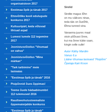
organisatsioon 2017
Sirelid
Eestimaa õpib ja tänab 2017
Sirelite magus lõhn
Ettevõtliku kooli edulugude
on mu väikses ninas,
konkurss 2017
teda täis on õueõhk,
lõhna tunned sina.
Kultuuripärl, keda võluvad
lihtsad asjad
Vanaema juures maal
Lumest lumele 112 tegemine
otsin põõsast õnne,
2017
kui ma õnne kätte saan,
kingin selle sulle!
Joonistusvõistlus "Virumaal
on vahva"
Autor Käthy Mardim
Vanus 6.a
Joonistusvõistlus "Mina
Lääne-Virumaa lasteaed "Pisipõnn"
märkan"
Õpetaja Kairi Kroon
"Tark tarbimine" meie
lasteaias
"Eestimaa õpib ja tänab" 2016
Pisipõnnid õues õppimas!
Teeme õuele hädaabinumbri
112 tulemused 2016
Raudteeohutusteemaliste
õppematerjalide konkurss
"Eestimaa õpib ja tänab"