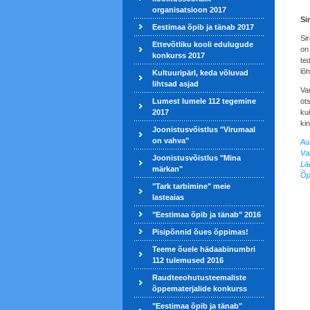
organisatsioon 2017
Sir
Eestimaa õpib ja tänab 2017
Sir
Ettevõtliku kooli edulugude
on
konkurss 2017
te
lõ
Kultuuripärl, keda võluvad
lihtsad asjad
Va
Lumest lumele 112 tegemine
ot
2017
ku
kin
Joonistusvõistlus "Virumaal
on vahva"
Au
Va
Joonistusvõistlus "Mina
Lä
märkan"
Õp
"Tark tarbimine" meie
lasteaias
"Eestimaa õpib ja tänab" 2016
Pisipõnnid õues õppimas!
Teeme õuele hädaabinumbri
112 tulemused 2016
Raudteeohutusteemaliste
õppematerjalide konkurss
"Eestimaa õpib ja tänab"