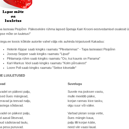
a lasteaia Pisipõnn Päikesekiire rühma lapsed õpetaja Kairi Krooni eestvedamisel osalesid ülev
pse mõte on luuletus!”
tega.ee loosis kõikide autorite vahel välja viis auhinda kirjastuselt Kakaduu:
Heleriin Kippar saab kingiks raamatu "Pilvelammas" - Tapa lasteaiast Pisipõnn
Joosep Sepper saab kingiks raamatu "Lipud"
Pihlamarja rühm saab kingiks raamatu "Oo, kui kaunis on Panama"
Karl-Markus Vool saab kingiks raamatu "Kolm põrsakest"
Loore Poll saab kingiks raamatu "Seitse kitsetalle"
IE LUULETUSED
vad
Suvelugu
adel on päikest palju,
Suvele ma jooksen vastu,
psed õues mängivad,
mulle meeldib päike,
eravad ja teevad nalju,
korjan rannas kive tasku,
tastega sõidavad.
olgu suur või väike.
adel on päikest palju,
Varbad pistan sooja vette,
led aasal õitsevad,
õues mängin kaua,
nud sädistavad laulu,
palju lilli korjan kätte,
a pesa punuvad.
need viin vaasi laual.