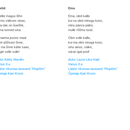
elid
Ema
elite magus lõhn
Ema, oled kallis
 mu väikses ninas,
kui sa oled minuga koos,
da täis on õueõhk,
minu päeva päike,
hna tunned sina.
mulle rõõmu tood.
naema juures maal
Olen sulle kallis,
sin põõsast õnne,
kui ma olen sinuga koos,
i ma õnne kätte saan,
sinu ainus, väike,
gin selle sulle!
säran igal pool!
tor Käthy Mardim
Autor Laura-Liisa Kald
nus 6.a
Vanus 6.a
äne-Virumaa lasteaed "Pisipõnn"
Lääne-Virumaa lasteaed "Pisipõnn"
etaja Kairi Kroon
Õpetaja Kairi Kroon