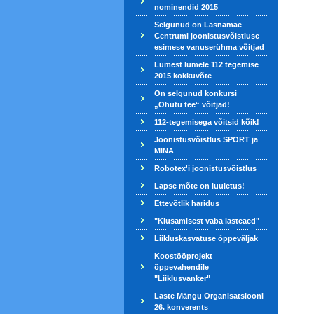
nominendid 2015
Selgunud on Lasnamäe
Centrumi joonistusvõistluse
esimese vanuserühma võitjad
Lumest lumele 112 tegemise
2015 kokkuvõte
On selgunud konkursi
„Ohutu tee“ võitjad!
112-tegemisega võitsid kõik!
Joonistusvõistlus SPORT ja
MINA
Robotex'i joonistusvõistlus
Lapse mõte on luuletus!
Ettevõtlik haridus
"Kiusamisest vaba lasteaed"
Liikluskasvatuse õppeväljak
Koostööprojekt
õppevahendile
"Liiklusvanker"
Laste Mängu Organisatsiooni
26. konverents