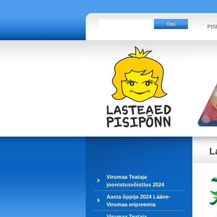
PIS
L
Virumaa Teataja
joonistusvõistlus 2024
Aasta õppija 2024 Lääne-
Virumaa eripreemia
Virumaa Teataja