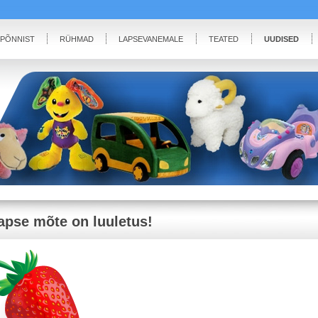
IPÕNNIST
RÜHMAD
LAPSEVANEMALE
TEATED
UUDISED
apse mõte on luuletus!