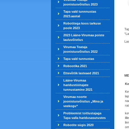
joonistusvõistlus 2023
Tapa vald tunnnustas
2023.aastal
Robotitega koos tarkuse
poole 2023
Tap
“La
2023 Lääne-Virumaa poiste
lauluvõistlus
Las
Virumaa Teataja
joonistusvõistlus 2022
Tapa vald tunnustas
Robootika 2021
Ettevõtlik lasteaed 2021
ME
Lääne-Virumaa
Ke
haridustöötajate
tunnustamine 2021
Kev
la
Virumaa noorte
na
joonistusvõistlus „Mina ja
ra
veekogu“
Probleemist toitlustajaga
kev
Tapa valla haridusasutustes
lil
lin
Robotite sügis 2020
om