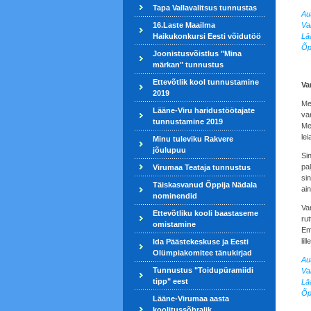
Tapa Vallavalitsus tunnustas
Aut
16.Laste Maailma
Va
Haikukonkursi Eesti võidutöö
Lä
Õp
Joonistusvõistlus "Mina
märkan" tunnustus
Ettevõtlik kool tunnustamine
Va
2019
Me
Lääne-Viru haridustöötajate
var
tunnustamine 2019
Me
lei
Minu tuleviku Rakvere
jõulupuu
Sin
pa
Virumaa Teataja tunnustus
sin
Täiskasvanud Õppija Nädala
ain
nominendid
Va
Ettevõtliku kooli baastaseme
rut
omistamine
Em
lil
Ida Päästekeskuse ja Eesti
Olümpiakomitee tänukirjad
Au
Tunnustus "Toidupüramiidi
Va
tipp" eest
Lä
Õp
Lääne-Virumaa aasta
koolitussõbralik