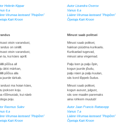
or Heleriin Kippar
Autor Lisandra Oserov
nus 6.a
Vanus 6.a
äne-Virumaa lasteaed "Pisipõnn"
Lääne-Virumaa lasteaed "Pisipõnn"
etaja Kairi Kroon
Õpetaja Kairi Kroon
randus
Minust saab politsei
tsast otsin varandust,
Minust saab politsei,
andus on sinilill.
hakkan püüdma kurikaelu.
tsast otsin varandust,
Kurikaelad tugevad,
an ta, kui käes aprill.
minust aina vingemad.
ililli põõsa all
Palju loen ja palju õpin,
lju äkki märkan,
kogun juurde jõudu,
ililli põõsa alla
palju näen ja palju kuulan,
a juurde tärkab.
siis kord lõppeb õudus.
randust ma hoian käes,
Minust saab politsei,
tu jooksen koju.
kogun ausust, julgust,
a rõõmustab, kui näeb
siis see maailm paremaks
ledega poju.
aina rohkem muutub!
tor Rasmus Sulev
Autor Jaan Francis Rattasepp
nus 6.a
Vanus 7.a
äne-Virumaa lasteaed "Pisipõnn"
Lääne-Virumaa lasteaed "Pisipõnn"
etaja Kairi Kroon
Õpetaja Kairi Kroon