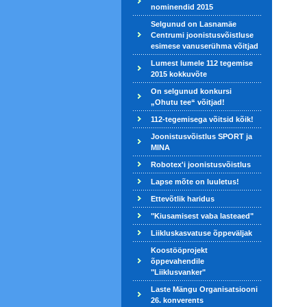
nominendid 2015
Selgunud on Lasnamäe
Centrumi joonistusvõistluse
esimese vanuserühma võitjad
Lumest lumele 112 tegemise
2015 kokkuvõte
On selgunud konkursi
„Ohutu tee“ võitjad!
112-tegemisega võitsid kõik!
Joonistusvõistlus SPORT ja
MINA
Robotex'i joonistusvõistlus
Lapse mõte on luuletus!
Ettevõtlik haridus
"Kiusamisest vaba lasteaed"
Liikluskasvatuse õppeväljak
Koostööprojekt
õppevahendile
"Liiklusvanker"
Laste Mängu Organisatsiooni
26. konverents