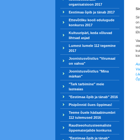
organisatsioon 2017
Sir
Eestimaa õpib ja tänab 2017
Sir
Ettevõtliku kooli edulugude
on
konkurss 2017
te
lõ
Kultuuripärl, keda võluvad
lihtsad asjad
Va
Lumest lumele 112 tegemine
ot
2017
ku
kin
Joonistusvõistlus "Virumaal
on vahva"
Au
Va
Joonistusvõistlus "Mina
Lä
märkan"
Õp
"Tark tarbimine" meie
lasteaias
"Eestimaa õpib ja tänab" 2016
Pisipõnnid õues õppimas!
Teeme õuele hädaabinumbri
112 tulemused 2016
Raudteeohutusteemaliste
õppematerjalide konkurss
"Eestimaa õpib ja tänab"