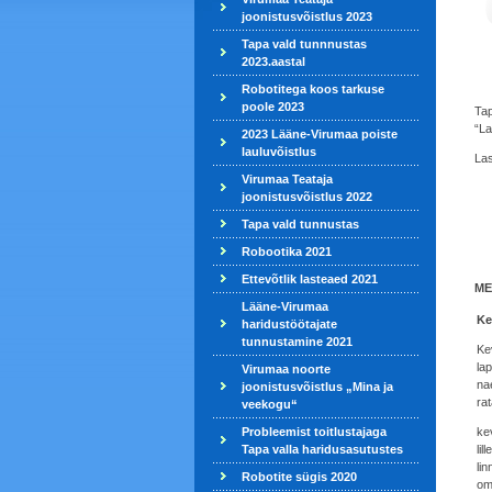
joonistusvõistlus 2023
Tapa vald tunnnustas
2023.aastal
Robotitega koos tarkuse
poole 2023
Tap
“La
2023 Lääne-Virumaa poiste
lauluvõistlus
Las
Virumaa Teataja
joonistusvõistlus 2022
Tapa vald tunnustas
Robootika 2021
Ettevõtlik lasteaed 2021
ME
Lääne-Virumaa
Ke
haridustöötajate
tunnustamine 2021
Kev
la
Virumaa noorte
na
joonistusvõistlus „Mina ja
ra
veekogu“
Probleemist toitlustajaga
kev
Tapa valla haridusasutustes
lil
lin
Robotite sügis 2020
om