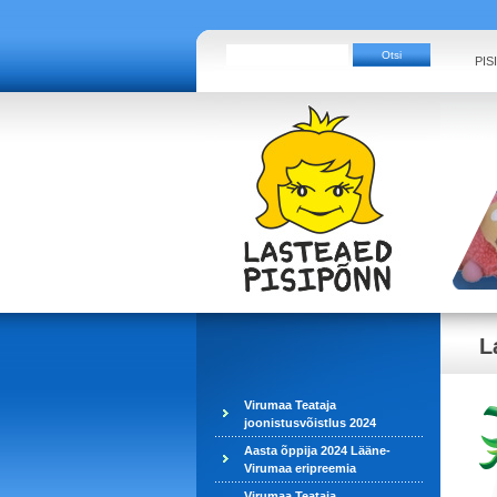
PIS
L
Virumaa Teataja
joonistusvõistlus 2024
Aasta õppija 2024 Lääne-
Virumaa eripreemia
Virumaa Teataja