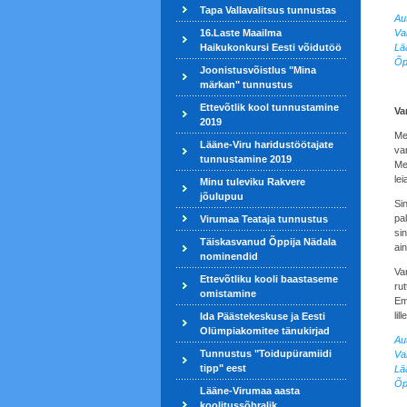
Tapa Vallavalitsus tunnustas
Aut
16.Laste Maailma
Va
Haikukonkursi Eesti võidutöö
Lä
Õp
Joonistusvõistlus "Mina
märkan" tunnustus
Ettevõtlik kool tunnustamine
Va
2019
Me
Lääne-Viru haridustöötajate
var
tunnustamine 2019
Me
lei
Minu tuleviku Rakvere
jõulupuu
Sin
pa
Virumaa Teataja tunnustus
sin
Täiskasvanud Õppija Nädala
ain
nominendid
Va
Ettevõtliku kooli baastaseme
rut
omistamine
Em
lil
Ida Päästekeskuse ja Eesti
Olümpiakomitee tänukirjad
Au
Tunnustus "Toidupüramiidi
Va
tipp" eest
Lä
Õp
Lääne-Virumaa aasta
koolitussõbralik