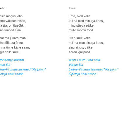
elid
Ema
elite magus lõhn
Ema, oled kallis
 mu väikses ninas,
kui sa oled minuga koos,
da täis on õueõhk,
minu päeva päike,
hna tunned sina.
mulle rõõmu tood.
naema juures maal
Olen sulle kallis,
sin põõsast õnne,
kui ma olen sinuga koos,
i ma õnne kätte saan,
sinu ainus, väike,
gin selle sulle!
säran igal pool!
tor Käthy Mardim
Autor Laura-Liisa Kald
nus 6.a
Vanus 6.a
äne-Virumaa lasteaed "Pisipõnn"
Lääne-Virumaa lasteaed "Pisipõnn"
etaja Kairi Kroon
Õpetaja Kairi Kroon