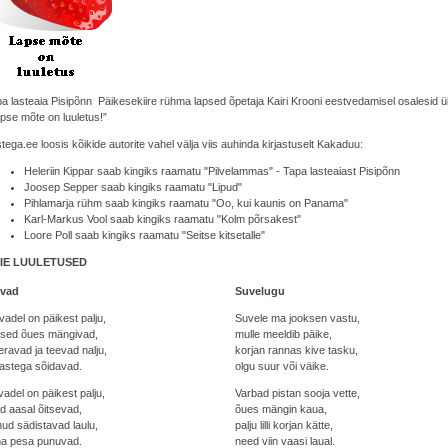
a lasteaia Pisipõnn Päikesekiire rühma lapsed õpetaja Kairi Krooni eestvedamisel osalesid ülev
pse mõte on luuletus!”
tega.ee loosis kõikide autorite vahel välja viis auhinda kirjastuselt Kakaduu:
Heleriin Kippar saab kingiks raamatu "Pilvelammas" - Tapa lasteaiast Pisipõnn
Joosep Sepper saab kingiks raamatu "Lipud"
Pihlamarja rühm saab kingiks raamatu "Oo, kui kaunis on Panama"
Karl-Markus Vool saab kingiks raamatu "Kolm põrsakest"
Loore Poll saab kingiks raamatu "Seitse kitsetalle"
IE LUULETUSED
vad
Suvelugu
adel on päikest palju,
Suvele ma jooksen vastu,
psed õues mängivad,
mulle meeldib päike,
eravad ja teevad nalju,
korjan rannas kive tasku,
tastega sõidavad.
olgu suur või väike.
adel on päikest palju,
Varbad pistan sooja vette,
led aasal õitsevad,
õues mängin kaua,
nud sädistavad laulu,
palju lilli korjan kätte,
a pesa punuvad.
need viin vaasi laual.