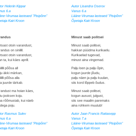
or Heleriin Kippar
Autor Lisandra Oserov
nus 6.a
Vanus 6.a
äne-Virumaa lasteaed "Pisipõnn"
Lääne-Virumaa lasteaed "Pisipõnn"
etaja Kairi Kroon
Õpetaja Kairi Kroon
randus
Minust saab politsei
tsast otsin varandust,
Minust saab politsei,
andus on sinilill.
hakkan püüdma kurikaelu.
tsast otsin varandust,
Kurikaelad tugevad,
an ta, kui käes aprill.
minust aina vingemad.
ililli põõsa all
Palju loen ja palju õpin,
lju äkki märkan,
kogun juurde jõudu,
ililli põõsa alla
palju näen ja palju kuulan,
a juurde tärkab.
siis kord lõppeb õudus.
randust ma hoian käes,
Minust saab politsei,
tu jooksen koju.
kogun ausust, julgust,
a rõõmustab, kui näeb
siis see maailm paremaks
ledega poju.
aina rohkem muutub!
tor Rasmus Sulev
Autor Jaan Francis Rattasepp
nus 6.a
Vanus 7.a
äne-Virumaa lasteaed "Pisipõnn"
Lääne-Virumaa lasteaed "Pisipõnn"
etaja Kairi Kroon
Õpetaja Kairi Kroon