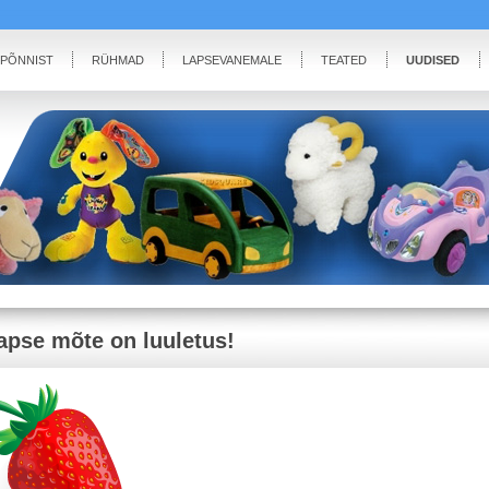
IPÕNNIST
RÜHMAD
LAPSEVANEMALE
TEATED
UUDISED
apse mõte on luuletus!