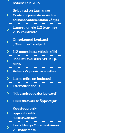
nominendid 2015
Selgunud on Lasnamäe
Centrumi joonistusvõistluse
esimese vanuserühma võitjad
Lumest lumele 112 tegemise
2015 kokkuvõte
On selgunud konkursi
„Ohutu tee“ võitjad!
112-tegemisega võitsid kõik!
Joonistusvõistlus SPORT ja
MINA
Robotex'i joonistusvõistlus
Lapse mõte on luuletus!
Ettevõtlik haridus
"Kiusamisest vaba lasteaed"
Liikluskasvatuse õppeväljak
Koostööprojekt
õppevahendile
"Liiklusvanker"
Laste Mängu Organisatsiooni
26. konverents