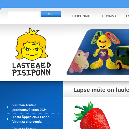
PISIPÕNNIST
RÜHMAD
L
Lapse mõte on luule
Virumaa Teataja
joonistusvõistlus 2024
Aasta õppija 2024 Lääne-
Virumaa eripreemia
Virumaa Teataja