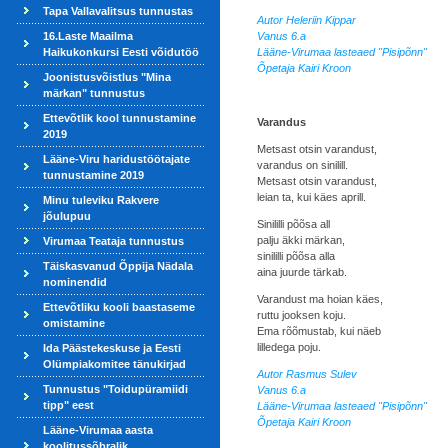
Tapa Vallavalitsus tunnustas
Autor Heleriin Kippar
16.Laste Maailma
Vanus 6.a
Haikukonkursi Eesti võidutöö
Lääne-Virumaa lasteaed "Pisipõnn"
Õpetaja Kairi Kroon
Joonistusvõistlus "Mina
märkan" tunnustus
Ettevõtlik kool tunnustamine
Varandus
2019
Metsast otsin varandust,
Lääne-Viru haridustöötajate
varandus on sinilill.
tunnustamine 2019
Metsast otsin varandust,
leian ta, kui käes aprill.
Minu tuleviku Rakvere
jõulupuu
Sinililli põõsa all
palju äkki märkan,
Virumaa Teataja tunnustus
sinililli põõsa alla
Täiskasvanud Õppija Nädala
aina juurde tärkab.
nominendid
Varandust ma hoian käes,
Ettevõtliku kooli baastaseme
ruttu jooksen koju.
omistamine
Ema rõõmustab, kui näeb
lilledega poju.
Ida Päästekeskuse ja Eesti
Olümpiakomitee tänukirjad
Autor Rasmus Sulev
Tunnustus "Toidupüramiidi
Vanus 6.a
tipp" eest
Lääne-Virumaa lasteaed "Pisipõnn"
Õpetaja Kairi Kroon
Lääne-Virumaa aasta
koolitussõbralik