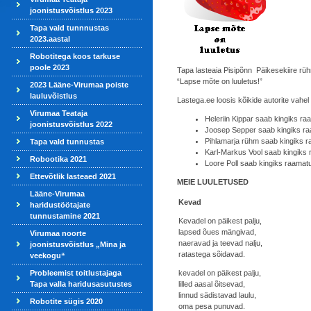
joonistusvõistlus 2023
Tapa vald tunnnustas
2023.aastal
Robotitega koos tarkuse
poole 2023
Tapa lasteaia Pisipõnn Päikesekiire rühm
“Lapse mõte on luuletus!”
2023 Lääne-Virumaa poiste
lauluvõistlus
Lastega.ee loosis kõikide autorite vahel 
Virumaa Teataja
Heleriin Kippar saab kingiks ra
joonistusvõistlus 2022
Joosep Sepper saab kingiks ra
Pihlamarja rühm saab kingiks 
Tapa vald tunnustas
Karl-Markus Vool saab kingiks
Robootika 2021
Loore Poll saab kingiks raamatu 
Ettevõtlik lasteaed 2021
MEIE LUULETUSED
Lääne-Virumaa
Kevad
haridustöötajate
tunnustamine 2021
Kevadel on päikest palju,
lapsed õues mängivad,
Virumaa noorte
naeravad ja teevad nalju,
joonistusvõistlus „Mina ja
ratastega sõidavad.
veekogu“
Probleemist toitlustajaga
kevadel on päikest palju,
Tapa valla haridusasutustes
lilled aasal õitsevad,
linnud sädistavad laulu,
Robotite sügis 2020
oma pesa punuvad.