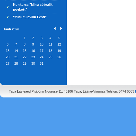
Konkurss "Minu sõbralik
poekott"
"Minu tuleviku Eesti"
Juuli 2026
1
2
3
4
5
6
7
8
9
10
11
12
13
14
15
16
17
18
19
20
21
22
23
24
25
26
27
28
29
30
31
Tapa Lasteaed Pisipõnn Nooruse 11, 45106 Tapa, Lääne-Virumaa Telefon: 5474 0033