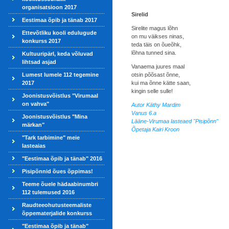
organisatsioon 2017
Sirelid
Eestimaa õpib ja tänab 2017
Sirelite magus lõhn
Ettevõtliku kooli edulugude
on mu väikses ninas,
konkurss 2017
teda täis on õueõhk,
lõhna tunned sina.
Kultuuripärl, keda võluvad
lihtsad asjad
Vanaema juures maal
Lumest lumele 112 tegemine
otsin põõsast õnne,
2017
kui ma õnne kätte saan,
kingin selle sulle!
Joonistusvõistlus "Virumaal
on vahva"
Autor Käthy Mardim
Vanus 6.a
Joonistusvõistlus "Mina
Lääne-Virumaa lasteaed "Pisipõnn"
märkan"
Õpetaja Kairi Kroon
"Tark tarbimine" meie
lasteaias
"Eestimaa õpib ja tänab" 2016
Pisipõnnid õues õppimas!
Teeme õuele hädaabinumbri
112 tulemused 2016
Raudteeohutusteemaliste
õppematerjalide konkurss
"Eestimaa õpib ja tänab"