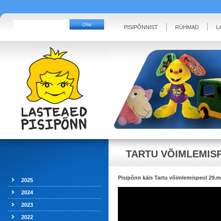
PISIPÕNNIST
RÜHMAD
L
TARTU VÕIMLEMISP
Pisipõnn käis Tartu võimlemispeol 29.m
2025
2024
2023
2022