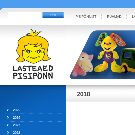
PISIPÕNNIST
RÜHMAD
L
2018
2025
2024
2023
2022