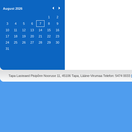
August 2026
1
2
3
4
5
6
7
8
9
10
11
12
13
14
15
16
17
18
19
20
21
22
23
24
25
26
27
28
29
30
31
Tapa Lasteaed Pisipõnn Nooruse 11, 45106 Tapa, Lääne-Virumaa Telefon: 5474 0033