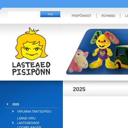
PISIPÕNNIST
RÜHMAD
L
2025
2025
VIRUMAA TANTSUPIDU
LÄÄNE-VIRU
LASTEAEDADE
LOOMELAAGER