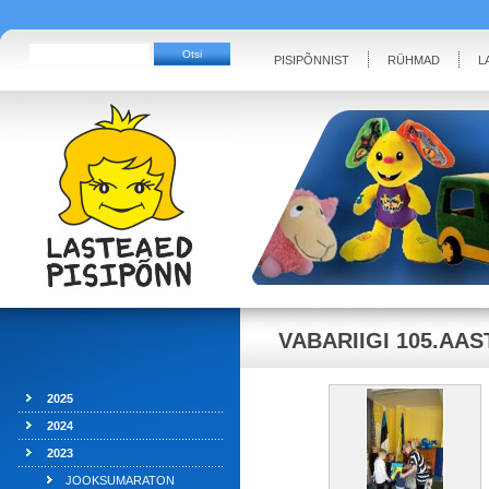
PISIPÕNNIST
RÜHMAD
L
VABARIIGI 105.AA
2025
2024
2023
JOOKSUMARATON