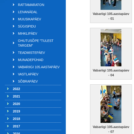
RATTAMARATON
LEIVANÄDAL
Vabariigi 105.aastapäev
- 01
MUUSIKAPÄEV
SÜGISPIDU
MIHKLIPÄEV
OHUTUSÕPE "TULEST
TARGEM"
TEADMISTEPÄEV
MUNADEPÜHAD
VABARIIGI 105.AASTAPÄEV
Vabariigi 105.aastapäev
VASTLAPÄEV
- 04
SÕBRAPÄEV
2022
2021
2020
2019
2018
2017
Vabariigi 105.aastapäev
- 07
2016