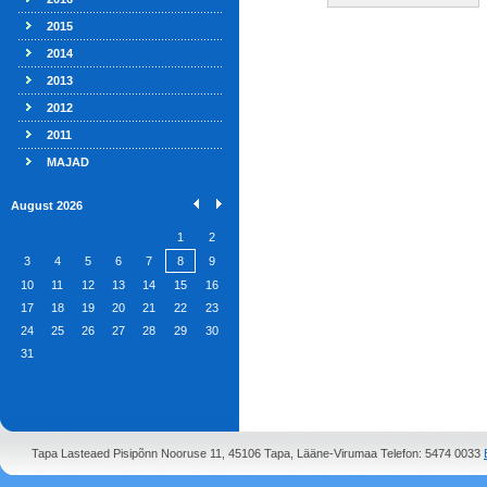
2015
2014
2013
2012
2011
MAJAD
August 2026
1
2
3
4
5
6
7
8
9
10
11
12
13
14
15
16
17
18
19
20
21
22
23
24
25
26
27
28
29
30
31
Tapa Lasteaed Pisipõnn Nooruse 11, 45106 Tapa, Lääne-Virumaa Telefon: 5474 0033